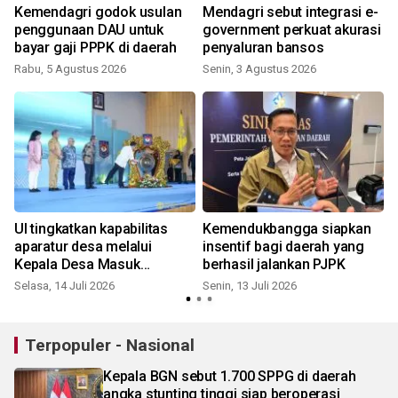
Kemendagri godok usulan
Mendagri sebut integrasi e-
penggunaan DAU untuk
government perkuat akurasi
bayar gaji PPPK di daerah
penyaluran bansos
Rabu, 5 Agustus 2026
Senin, 3 Agustus 2026
S
UI tingkatkan kapabilitas
Kemendukbangga siapkan
n
aparatur desa melalui
insentif bagi daerah yang
Kepala Desa Masuk
berhasil jalankan PJPK
Kampus
Selasa, 14 Juli 2026
Senin, 13 Juli 2026
J
Terpopuler - Nasional
Kepala BGN sebut 1.700 SPPG di daerah
angka stunting tinggi siap beroperasi