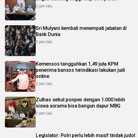
2 jam lalu
Sri Mulyani kembali menempati jabatan di
Bank Dunia
2 jam lalu
Kemensos tangguhkan 1,49 juta KPM
penerima bansos terindikasi lakukan judi
online
2 jam lalu
Zulhas sebut ponpes dengan 1.000 lebih
siswa asrama bisa bangun dapur MBG
2 jam lalu
Legislator: Polri perlu lebih masif tindak judol