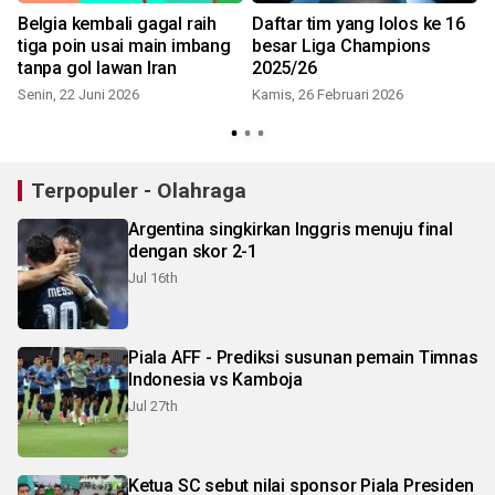
Belgia kembali gagal raih
Daftar tim yang lolos ke 16
tiga poin usai main imbang
besar Liga Champions
tanpa gol lawan Iran
2025/26
Senin, 22 Juni 2026
Kamis, 26 Februari 2026
K
Terpopuler - Olahraga
Argentina singkirkan Inggris menuju final
dengan skor 2-1
Jul 16th
Piala AFF - Prediksi susunan pemain Timnas
Indonesia vs Kamboja
Jul 27th
Ketua SC sebut nilai sponsor Piala Presiden