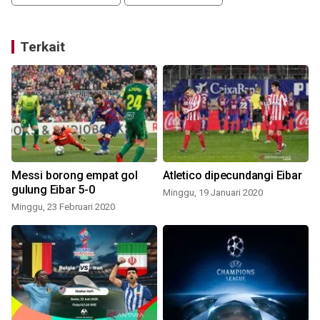
Terkait
Messi borong empat gol
Atletico dipecundangi Eibar
gulung Eibar 5-0
Minggu, 19 Januari 2020
Minggu, 23 Februari 2020
K