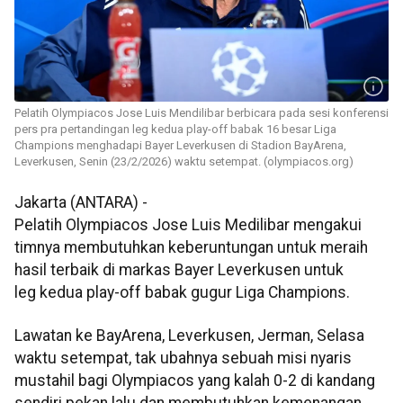
Pelatih Olympiacos Jose Luis Mendilibar berbicara pada sesi konferensi
pers pra pertandingan leg kedua play-off babak 16 besar Liga
Champions menghadapi Bayer Leverkusen di Stadion BayArena,
Leverkusen, Senin (23/2/2026) waktu setempat. (olympiacos.org)
Jakarta (ANTARA) -
Pelatih Olympiacos Jose Luis Medilibar mengakui
timnya membutuhkan keberuntungan untuk meraih
hasil terbaik di markas Bayer Leverkusen untuk
leg kedua play-off babak gugur Liga Champions.
Lawatan ke BayArena, Leverkusen, Jerman, Selasa
waktu setempat, tak ubahnya sebuah misi nyaris
mustahil bagi Olympiacos yang kalah 0-2 di kandang
sendiri pekan lalu dan membutuhkan kemenangan