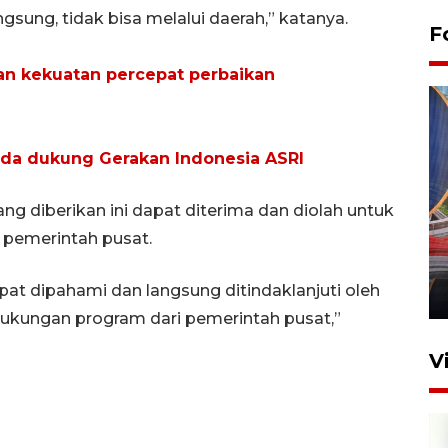
ngsung, tidak bisa melalui daerah,” katanya.
F
an kekuatan percepat perbaikan
mda dukung Gerakan Indonesia ASRI
 diberikan ini dapat diterima dan diolah untuk
Komisi V DPR tinjau
pemerintah pusat.
perlintasan sebidang di
Stasiun Bogor
pat dipahami dan langsung ditindaklanjuti oleh
12 Juni 2026 18:49
ukungan program dari pemerintah pusat,”
V