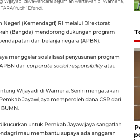
g Wijayadi diwawancarai sejumlah wartawan di Wamena,
TARA/Yudhi Efendi.
egeri (Kemendagri) RI melalui Direktorat
T
aerah (Bangda) mendorong dukungan program
pendapatan dan belanja negara (APBN).
jaya menggelar sosialisasi penyusunan program
a APBN dan
corporate social responsibility
atau
 Untung Wijayadi di Wamena, Senin mengatakan
u Pemkab Jayawijaya memperoleh dana CSR dari
n BUMN.
ikucurkan untuk Pemkab Jayawijaya sangatlah
P
emendagri mau membantu supaya ada anggaran
p