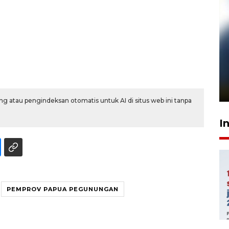
Pelanggan Filaha Farm setia
sampai 8 tahan?
1 Juni 2026 05:47
g atau pengindeksan otomatis untuk AI di situs web ini tanpa
I
PEMPROV PAPUA PEGUNUNGAN