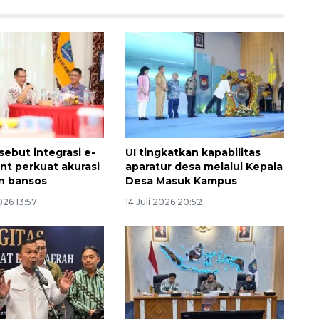
sebut integrasi e-
UI tingkatkan kapabilitas
t perkuat akurasi
aparatur desa melalui Kepala
n bansos
Desa Masuk Kampus
026 13:57
14 Juli 2026 20:52
Ekonomi triwulan II-2026
tumbuh 5,29 persen