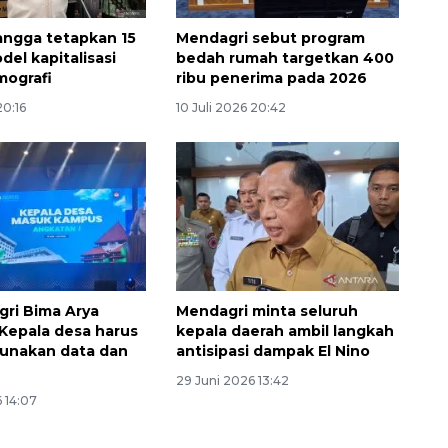
2026-08-06 18:45:00
ngga tetapkan 15
Mendagri sebut program
el kapitalisasi
bedah rumah targetkan 400
mografi
ribu penerima pada 2026
20:16
10 Juli 2026 20:42
ri Bima Arya
Mendagri minta seluruh
Kepala desa harus
kepala daerah ambil langkah
gunakan data dan
antisipasi dampak El Nino
29 Juni 2026 13:42
 14:07