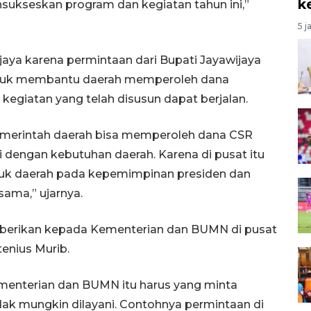
k
nsukseskan program dan kegiatan tahun ini,”
5 j
ijaya karena permintaan dari Bupati Jayawijaya
ntuk membantu daerah memperoleh dana
egiatan yang telah disusun dapat berjalan.
emerintah daerah bisa memperoleh dana CSR
 dengan kebutuhan daerah. Karena di pusat itu
tuk daerah pada kepemimpinan presiden dan
sama,” ujarnya.
diberikan kepada Kementerian dan BUMN di pusat
tenius Murib.
ementerian dan BUMN itu harus yang minta
idak mungkin dilayani. Contohnya permintaan di