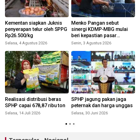
Kementan siapkan Juknis
Menko Pangan sebut
penyerapan telur oleh SPPG
sinergi KDMP-MBG mulai
Rp26.500/kg
beri kepastian pasar
masyarakat
Selasa, 4 Agustus 2026
Senin, 3 Agustus 2026
S
Realisasi distribusi beras
SPHP jagung pakan jaga
SPHP capai 678,87 ribu ton
peternak dan harga unggas
Selasa, 14 Juli 2026
Selasa, 30 Juni 2026
S