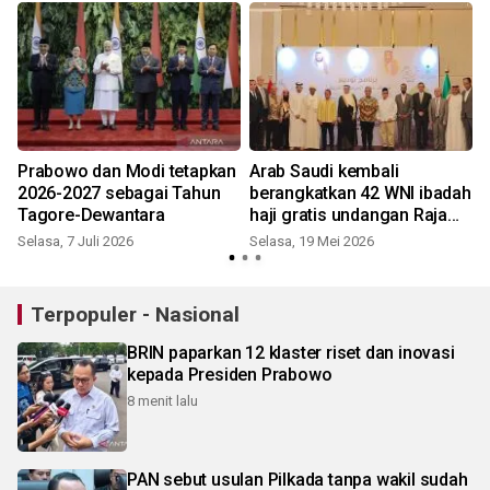
Prabowo dan Modi tetapkan
Arab Saudi kembali
2026-2027 sebagai Tahun
berangkatkan 42 WNI ibadah
Tagore-Dewantara
haji gratis undangan Raja
Salman
Selasa, 7 Juli 2026
Selasa, 19 Mei 2026
S
Terpopuler - Nasional
BRIN paparkan 12 klaster riset dan inovasi
kepada Presiden Prabowo
8 menit lalu
PAN sebut usulan Pilkada tanpa wakil sudah