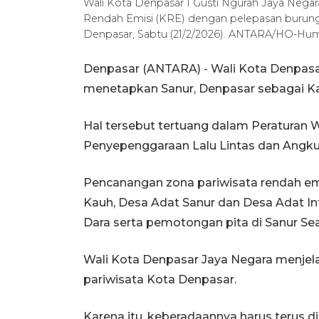
Wali Kota Denpasar I Gusti Ngurah Jaya Nega
Rendah Emisi (KRE) dengan pelepasan burung 
Denpasar, Sabtu (21/2/2026). ANTARA/HO-H
Denpasar (ANTARA) - Wali Kota Denpasar
menetapkan Sanur, Denpasar sebagai K
Hal tersebut tertuang dalam Peraturan 
Penyepenggaraan Lalu Lintas dan Angku
Pencanangan zona pariwisata rendah emi
Kauh, Desa Adat Sanur dan Desa Adat In
Dara serta pemotongan pita di Sanur Se
Wali Kota Denpasar Jaya Negara menje
pariwisata Kota Denpasar.
Karena itu, keberadaannya harus terus 