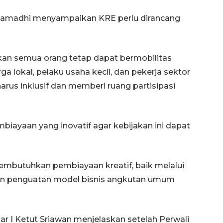
a Samadhi menyampaikan KRE perlu dirancang
an semua orang tetap dapat bermobilitas
ga lokal, pelaku usaha kecil, dan pekerja sektor
harus inklusif dan memberi ruang partisipasi
160 ribu sambungan baru
biayaan yang inovatif agar kebijakan ini dapat
jaringan gas 2026
2026-08-07 18:00:00
embutuhkan pembiayaan kreatif, baik melalui
un penguatan model bisnis angkutan umum
 I Ketut Sriawan menjelaskan setelah Perwali