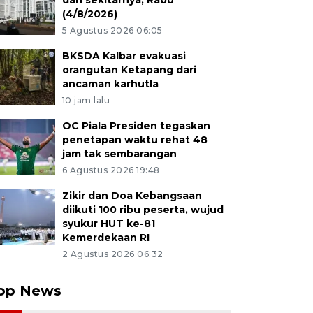
dan sekitarnya, Rabu
(4/8/2026)
5 Agustus 2026 06:05
BKSDA Kalbar evakuasi
orangutan Ketapang dari
ancaman karhutla
10 jam lalu
OC Piala Presiden tegaskan
penetapan waktu rehat 48
jam tak sembarangan
6 Agustus 2026 19:48
Zikir dan Doa Kebangsaan
diikuti 100 ribu peserta, wujud
syukur HUT ke-81
Kemerdekaan RI
2 Agustus 2026 06:32
op News