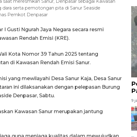
ra saat meresmikan Sanur, Denpasar sebagai Kawasan
dara serta pemotongan pita di Sanur Seaside
umas Pemkot Denpasar
 I Gusti Ngurah Jaya Negara secara resmi
awasan Rendah Emisi (KRE).
Wali Kota Nomor 39 Tahun 2025 tentang
tan di Kawasan Rendah Emisi Sanur.
si yang mewilayahi Desa Sanur Kaja, Desa Sanur
P
taran ini dilaksanakan dengan pelepasan Burung
P
aside Denpasar, Sabtu.
9 j
laskan Kawasan Sanur merupakan jantung
dijaga guna menjaga kualitas dalam mewujudkan