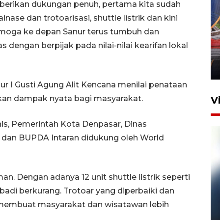
berikan dukungan penuh, pertama kita sudah
inase dan trotoarisasi, shuttle listrik dan kini
Komisi V DPR tinjau
Semoga ke depan Sanur terus tumbuh dan
perlintasan sebidang di
 dengan berpijak pada nilai-nilai kearifan lokal
Stasiun Bogor
12 Juni 2026 18:49
ur I Gusti Agung Alit Kencana menilai penataan
an dampak nyata bagi masyarakat.
V
is, Pemerintah Kota Denpasar, Dinas
 dan BUPDA Intaran didukung oleh World
n. Dengan adanya 12 unit shuttle listrik seperti
badi berkurang. Trotoar yang diperbaiki dan
Pelanggan Filaha Farm setia
 membuat masyarakat dan wisatawan lebih
sampai 8 tahan?