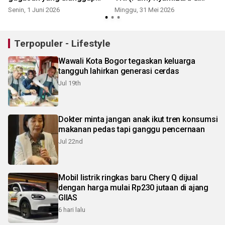
mustahil
Cikeas
Senin, 1 Juni 2026
Minggu, 31 Mei 2026
K
Terpopuler - Lifestyle
Wawali Kota Bogor tegaskan keluarga
tangguh lahirkan generasi cerdas
Jul 19th
Dokter minta jangan anak ikut tren konsumsi
makanan pedas tapi ganggu pencernaan
Jul 22nd
Mobil listrik ringkas baru Chery Q dijual
dengan harga mulai Rp230 jutaan di ajang
GIIAS
6 hari lalu