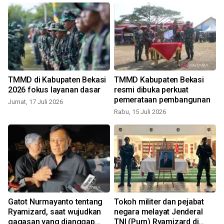
n
TMMD di Kabupaten Bekasi
TMMD Kabupaten Bekasi
2026 fokus layanan dasar
resmi dibuka perkuat
pemerataan pembangunan
Jumat, 17 Juli 2026
Rabu, 15 Juli 2026
i
Gatot Nurmayanto tentang
Tokoh militer dan pejabat
Ryamizard, saat wujudkan
negara melayat Jenderal
gagasan yang dianggap
TNI (Purn) Ryamizard di