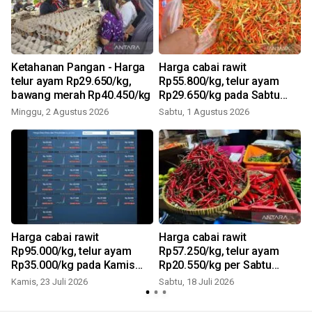
Ketahanan Pangan - Harga
Harga cabai rawit
telur ayam Rp29.650/kg,
Rp55.800/kg, telur ayam
bawang merah Rp40.450/kg
Rp29.650/kg pada Sabtu
(1/8/2026) hari ini
Minggu, 2 Agustus 2026
Sabtu, 1 Agustus 2026
S
Harga cabai rawit
Harga cabai rawit
Rp95.000/kg, telur ayam
Rp57.250/kg, telur ayam
Rp35.000/kg pada Kamis
Rp20.550/kg per Sabtu
(23/7/2026) hari ini
(18/7/2026) hari ini
Kamis, 23 Juli 2026
Sabtu, 18 Juli 2026
S