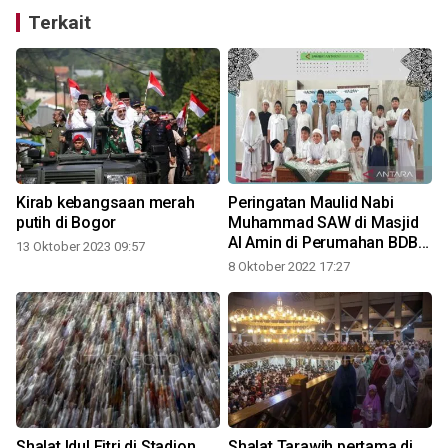
Terkait
Kirab kebangsaan merah
Peringatan Maulid Nabi
putih di Bogor
Muhammad SAW di Masjid
Al Amin di Perumahan BDB II
13 Oktober 2023 09:57
1
Cibinong
8 Oktober 2022 17:27
Shalat Idul Fitri di Stadion
Shalat Tarawih pertama di