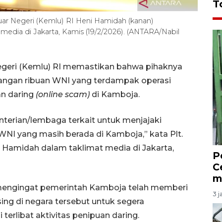
T
uar Negeri (Kemlu) RI Heni Hamidah (kanan)
edia di Jakarta, Kamis (19/2/2026). (ANTARA/Nabil
egeri (Kemlu) RI memastikan bahwa pihaknya
ngan ribuan WNI yang terdampak operasi
an daring
(online scam)
di Kamboja.
terian/lembaga terkait untuk menjajaki
NI yang masih berada di Kamboja,” kata Plt.
 Hamidah dalam taklimat media di Jakarta,
P
C
m
 mengingat pemerintah Kamboja telah memberi
3 j
ing di negara tersebut untuk segera
erlibat aktivitas penipuan daring.