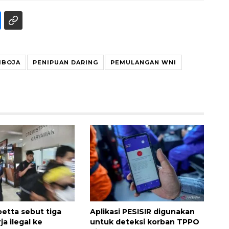
MBOJA
PENIPUAN DARING
PEMULANGAN WNI
Awas penipuan berbasis AI
2026-08-07 13:45:00
oetta sebut tiga
Aplikasi PESISIR digunakan
a ilegal ke
untuk deteksi korban TPPO