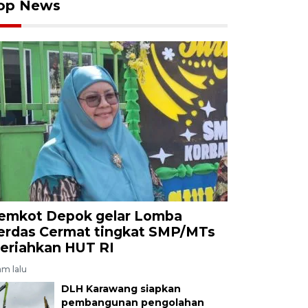
op News
emkot Depok gelar Lomba
erdas Cermat tingkat SMP/MTs
eriahkan HUT RI
am lalu
DLH Karawang siapkan
pembangunan pengolahan