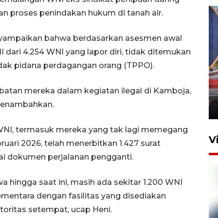
an proses penindakan hukum di tanah air.
menyampaikan bahwa berdasarkan asesmen awal
 dari 4.254 WNI yang lapor diri, tidak ditemukan
ndak pidana perdagangan orang (TPPO).
Komisi V DPR tinjau
perlintasan sebidang di
batan mereka dalam kegiatan ilegal di Kamboja,
Stasiun Bogor
 menambahkan.
12 Juni 2026 18:49
I, termasuk mereka yang tak lagi memegang
V
uari 2026, telah menerbitkan 1.427 surat
ai dokumen perjalanan pengganti.
hingga saat ini, masih ada sekitar 1.200 WNI
entara dengan fasilitas yang disediakan
toritas setempat, ucap Heni.