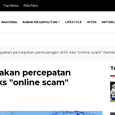
Top News
Rilis Pers
NASIONAL
KABAR MEGAPOLITAN
LIFESTYLE
IPTEK
ARTIKEL
ayakan percepatan pemulangan WNI eks "online scam" Kamb
T
yakan percepatan
s "online scam"