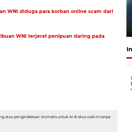
an WNI diduga para korban online scam dari
Pelanggan Filaha Farm setia
sampai 8 tahan?
1 Juni 2026 05:47
ibuan WNI terjerat penipuan daring pada
I
g atau pengindeksan otomatis untuk AI di situs web ini tanpa