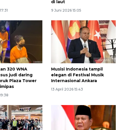
di laut
17:31
9 Juni 2026 15:05
ipkan 320 WNA
Musisi Indonesia tampil
asus judi daring
elegan di Festival Musik
ruk Plaza Tower
Internasional Ankara
imipas
13 April 2026 15:43
19:38