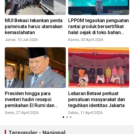
MUI Bekasi tekankan perda
LPPOM tegaskan penguatan
pariwisata harus utamakan
rantai produk bersertifikat
kemaslahatan
halal sejak di toko bahan
baku
Jumat, 10 Juli 2026
Kamis, 30 April 2026
Presiden hingga para
Lebaran Betawi perkuat
n
menteri hadiri resepsi
persatuan masyarakat dan
pernikahan El Rumi dan
teguhkan identitas Jakarta
Syifa Hadju
Senin, 27 April 2026
Sabtu, 11 April 2026
Terpopuler - Nasional