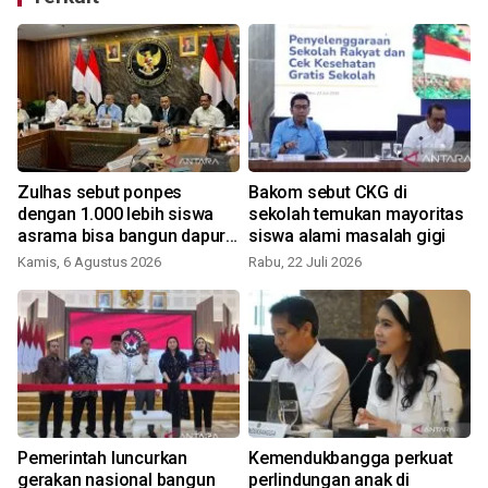
Zulhas sebut ponpes
Bakom sebut CKG di
dengan 1.000 lebih siswa
sekolah temukan mayoritas
asrama bisa bangun dapur
siswa alami masalah gigi
MBG
Kamis, 6 Agustus 2026
Rabu, 22 Juli 2026
Pemerintah luncurkan
Kemendukbangga perkuat
gerakan nasional bangun
perlindungan anak di