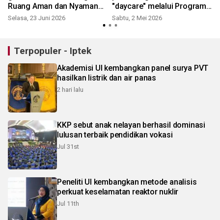
Ruang Aman dan Nyaman
"daycare" melalui Program
bagi Anak
Tamasya
Selasa, 23 Juni 2026
Sabtu, 2 Mei 2026
Terpopuler - Iptek
Akademisi UI kembangkan panel surya PVT
hasilkan listrik dan air panas
2 hari lalu
KKP sebut anak nelayan berhasil dominasi
lulusan terbaik pendidikan vokasi
Jul 31st
Peneliti UI kembangkan metode analisis
perkuat keselamatan reaktor nuklir
Jul 11th