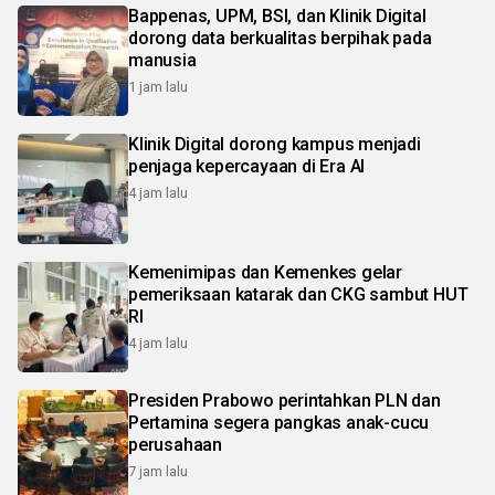
Bappenas, UPM, BSI, dan Klinik Digital
dorong data berkualitas berpihak pada
manusia
1 jam lalu
Klinik Digital dorong kampus menjadi
penjaga kepercayaan di Era AI
4 jam lalu
Kemenimipas dan Kemenkes gelar
pemeriksaan katarak dan CKG sambut HUT
RI
4 jam lalu
Presiden Prabowo perintahkan PLN dan
Pertamina segera pangkas anak-cucu
perusahaan
7 jam lalu