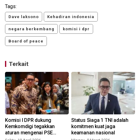
Tags:
Dave laksono
Kehadiran indonesia
negara berkembang
komisi i dpr
Board of peace
Terkait
Komisi I DPR dukung
Status Siaga 1 TNI adalah
Kemkomdigi tegakkan
komitmen kuat jaga
aturan mengenai PSE
keamanan nasional
terhadap Wikipedia