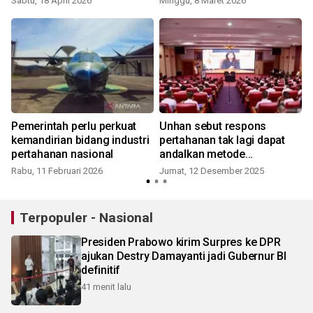
Sabtu, 18 April 2026
Minggu, 8 Maret 2026
Pemerintah perlu perkuat
Unhan sebut respons
kemandirian bidang industri
pertahanan tak lagi dapat
pertahanan nasional
andalkan metode
konvensional
Rabu, 11 Februari 2026
Jumat, 12 Desember 2025
Terpopuler - Nasional
Presiden Prabowo kirim Surpres ke DPR
ajukan Destry Damayanti jadi Gubernur BI
definitif
41 menit lalu