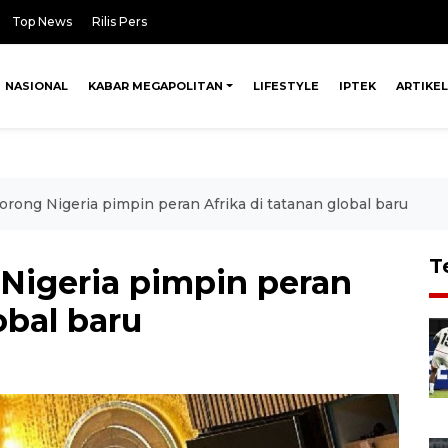
Top News
Rilis Pers
NASIONAL
KABAR MEGAPOLITAN
LIFESTYLE
IPTEK
ARTIKEL
rong Nigeria pimpin peran Afrika di tatanan global baru
T
Nigeria pimpin peran
obal baru