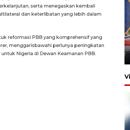
rkelanjutan, serta menegaskan kembali
tilateral dan keterlibatan yang lebih dalam
Komisi V DPR tinjau
ntuk reformasi PBB yang komprehensif yang
perlintasan sebidang di
rer, menggarisbawahi perlunya peningkatan
Stasiun Bogor
ap untuk Nigeria di Dewan Keamanan PBB.
12 Juni 2026 18:49
V