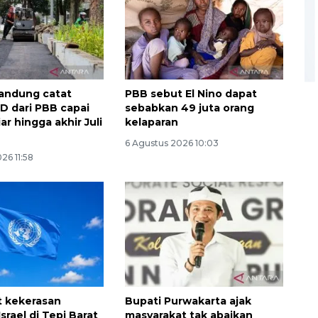
andung catat
PBB sebut El Nino dapat
AD dari PBB capai
sebabkan 49 juta orang
ar hingga akhir Juli
kelaparan
6 Agustus 2026 10:03
26 11:58
Ekonomi triwulan II-2026
tumbuh 5,29 persen
2026-08-06 18:45:00
t kekerasan
Bupati Purwakarta ajak
rael di Tepi Barat
masyarakat tak abaikan