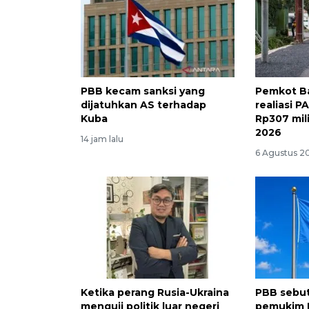
PBB kecam sanksi yang
Pemkot B
dijatuhkan AS terhadap
realiasi P
Kuba
Rp307 mili
2026
14 jam lalu
6 Agustus 20
Ketika perang Rusia-Ukraina
PBB sebu
menguji politik luar negeri
pemukim Is