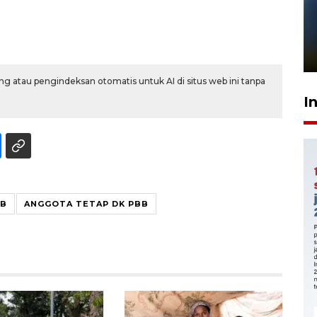
Pelanggan Filaha Farm setia
sampai 8 tahan?
1 Juni 2026 05:47
g atau pengindeksan otomatis untuk AI di situs web ini tanpa
I
BB
ANGGOTA TETAP DK PBB