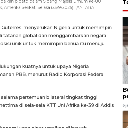
mpaikan pidato dalam Sidang Majelis Umum ke-80
T
 Amerika Serikat, Selasa (23/9/2025). (ANTARA
o Guterres, menyerukan Nigeria untuk memimpin
i tatanan global dan menggambarkan negara
posisi unik untuk memimpin benua itu menuju
 dukungan kuatnya untuk upaya Nigeria
anan PBB, menurut Radio Korporasi Federal
B
p
elama pertemuan bilateral tingkat tinggi
ettima di sela-sela KTT Uni Afrika ke-39 di Addis
6 j