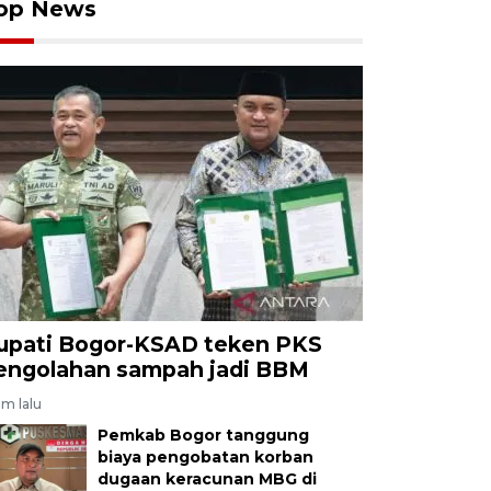
op News
upati Bogor-KSAD teken PKS
engolahan sampah jadi BBM
am lalu
Pemkab Bogor tanggung
biaya pengobatan korban
dugaan keracunan MBG di