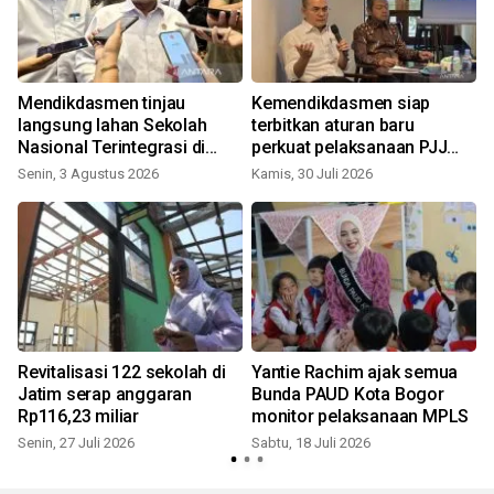
Mendikdasmen tinjau
Kemendikdasmen siap
langsung lahan Sekolah
terbitkan aturan baru
Nasional Terintegrasi di
perkuat pelaksanaan PJJ
Jepara
tekan angka ATS
Senin, 3 Agustus 2026
Kamis, 30 Juli 2026
K
Revitalisasi 122 sekolah di
Yantie Rachim ajak semua
Jatim serap anggaran
Bunda PAUD Kota Bogor
a
Rp116,23 miliar
monitor pelaksanaan MPLS
Senin, 27 Juli 2026
Sabtu, 18 Juli 2026
M