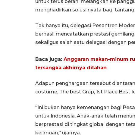
untuk terus berani melangkah ke pangg
menghadirkan solusi nyata bagi tantanga
Tak hanya itu, delegasi Pesantren Mod
berhasil mencatatkan prestasi gemilan
sekaligus salah satu delegasi dengan p
Baca juga:
Anggaran makan-minum ruma
tersangka akhirnya ditahan
Adapun penghargaan tersebut diantarany
costume, The best Grup, 1st Place Best I
“Ini bukan hanya kemenangan bagi Pesan
untuk Indonesia. Anak-anak telah menu
berprestasi di tingkat global dengan tet
keilmuan,” ujarnya.