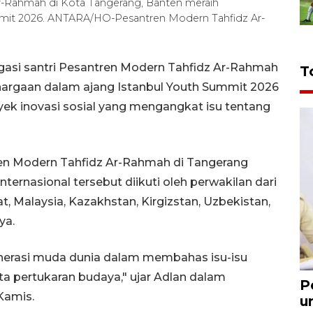
Ar-Rahmah di Kota Tangerang, Banten meraih
mmit 2026. ANTARA/HO-Pesantren Modern Tahfidz Ar-
gasi santri Pesantren Modern Tahfidz Ar-Rahmah
T
hargaan dalam ajang Istanbul Youth Summit 2026
royek inovasi sosial yang mengangkat isu tentang
en Modern Tahfidz Ar-Rahmah di Tangerang
rnasional tersebut diikuti oleh perwakilan dari
at, Malaysia, Kazakhstan, Kirgizstan, Uzbekistan,
ya.
enerasi muda dunia dalam membahas isu-isu
rta pertukaran budaya," ujar Adlan dalam
P
Kamis.
u