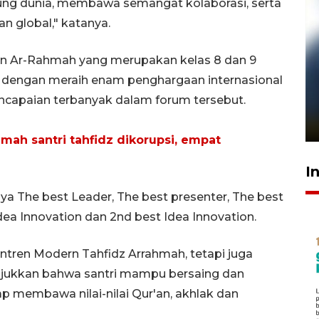
ung dunia, membawa semangat kolaborasi, serta
n global," katanya.
ern Ar-Rahmah yang merupakan kelas 8 dan 9
g dengan meraih enam penghargaan internasional
Pelanggan Filaha Farm setia
encapaian terbanyak dalam forum tersebut.
sampai 8 tahan?
1 Juni 2026 05:47
h santri tahfidz dikorupsi, empat
I
a The best Leader, The best presenter, The best
dea Innovation dan 2nd best Idea Innovation.
tren Modern Tahfidz Arrahmah, tetapi juga
njukkan bahwa santri mampu bersaing dan
ap membawa nilai-nilai Qur'an, akhlak dan