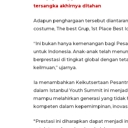
tersangka akhirnya ditahan
Adapun penghargaan tersebut diantarany
costume, The best Grup, 1st Place Best I
“Ini bukan hanya kemenangan bagi Pesan
untuk Indonesia. Anak-anak telah menu
berprestasi di tingkat global dengan tet
keilmuan,” ujarnya.
Ia menambahkan Keikutsertaan Pesantr
dalam Istanbul Youth Summit ini menjad
mampu melahirkan generasi yang tidak h
kompeten dalam kepemimpinan, inovasi, 
"Prestasi ini diharapkan dapat menjadi i