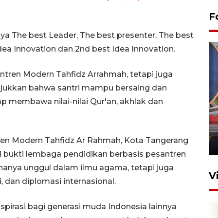
F
a The best Leader, The best presenter, The best
dea Innovation dan 2nd best Idea Innovation.
tren Modern Tahfidz Arrahmah, tetapi juga
njukkan bahwa santri mampu bersaing dan
ap membawa nilai-nilai Qur'an, akhlak dan
Komisi V DPR tinjau
perlintasan sebidang di
Stasiun Bogor
en Modern Tahfidz Ar Rahmah, Kota Tangerang
12 Juni 2026 18:49
i bukti lembaga pendidikan berbasis pesantren
anya unggul dalam ilmu agama, tetapi juga
V
dan diplomasi internasional.
nspirasi bagi generasi muda Indonesia lainnya