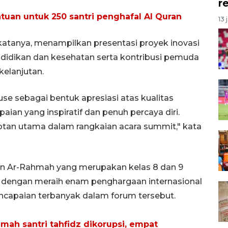
r
tuan untuk 250 santri penghafal Al Quran
13 
katanya, menampilkan presentasi proyek inovasi
didikan dan kesehatan serta kontribusi pemuda
elanjutan.
se sebagai bentuk apresiasi atas kualitas
ian yang inspiratif dan penuh percaya diri.
otan utama dalam rangkaian acara summit," kata
ern Ar-Rahmah yang merupakan kelas 8 dan 9
g dengan meraih enam penghargaan internasional
encapaian terbanyak dalam forum tersebut.
h santri tahfidz dikorupsi, empat