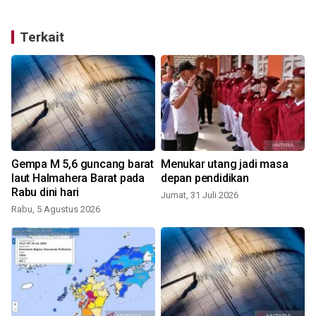
Terkait
Gempa M 5,6 guncang barat
Menukar utang jadi masa
laut Halmahera Barat pada
depan pendidikan
g
Rabu dini hari
Jumat, 31 Juli 2026
Rabu, 5 Agustus 2026
M