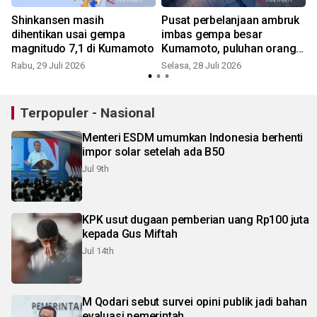
Shinkansen masih
Pusat perbelanjaan ambruk
dihentikan usai gempa
imbas gempa besar
magnitudo 7,1 di Kumamoto
Kumamoto, puluhan orang
terjebak
Rabu, 29 Juli 2026
Selasa, 28 Juli 2026
S
Terpopuler - Nasional
Menteri ESDM umumkan Indonesia berhenti
impor solar setelah ada B50
Jul 9th
KPK usut dugaan pemberian uang Rp100 juta
kepada Gus Miftah
Jul 14th
M Qodari sebut survei opini publik jadi bahan
evaluasi pemerintah