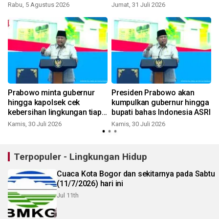
HUT ke-81 RI
Indonesia
Rabu, 5 Agustus 2026
Jumat, 31 Juli 2026
K
Prabowo minta gubernur
Presiden Prabowo akan
hingga kapolsek cek
kumpulkan gubernur hingga
kebersihan lingkungan tiap
bupati bahas Indonesia ASRI
hari
Kamis, 30 Juli 2026
Kamis, 30 Juli 2026
S
Terpopuler - Lingkungan Hidup
Cuaca Kota Bogor dan sekitarnya pada Sabtu
(11/7/2026) hari ini
Jul 11th