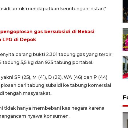
bsidi untuk mendapatkan keuntungan instan,"
l pengoplosan gas bersubsidi di Bekasi
n LPG di Depok
enyita barang bukti 2.301 tabung gas yang terdiri
 6 tabung 5,5 kg dan 925 tabung portabel.
kni ​SP (25), M (41), D (29), WA (46) dan P (44)
plosan dari tabung subsidi ke tabung komersial
 di tengah masyarakat.
F
i tidak hanya membebani kas negara karena
ga mengancam nyawa konsumen.