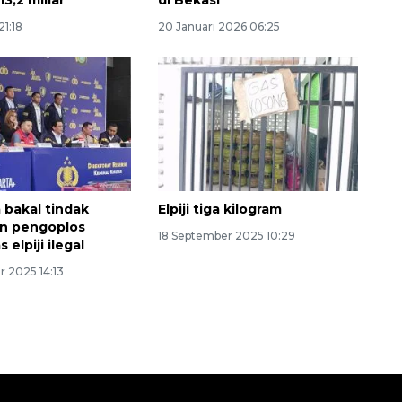
3,2 miliar
di Bekasi
21:18
20 Januari 2026 06:25
 bakal tindak
Elpiji tiga kilogram
en pengoplos
18 September 2025 10:29
 elpiji ilegal
 2025 14:13