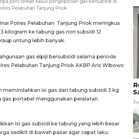
pa pers terkait kasus pengoplosan gas bersubsidi di
lres Pelabuhan Tanjung Priok
inal Polres Pelabuhan Tanjung Priok meringkus
3 kilogram ke tabung gas non subsidi 12
raup untung lebih banyak.
hgunaan gas elpiji bersubsidi selama periode
polres Pelabuhan Tanjung Priok AKBP Aris Wibowo
R
 memindahkan isi gas dari tabung subsidi 3 kg
S
ng gas portabel menggunakan peralatan
3 j
kkan isi gas subsidi ke tabung yang lebih besar
rga sedikit di bawah pasar agar cepat laku.