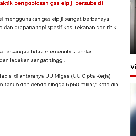
ktik pengoplosan gas elpiji bersubsidi
el menggunakan gas elpiji sangat berbahaya,
an propana tapi spesifikasi tekanan dan titik
Setu tercemar limbah pabrik
di Depok
22 Juni 2026 11:06
ara tersangka tidak memenuhi standar
dan ledakan sangat tinggi.
V
lapis, di antaranya UU Migas (UU Cipta Kerja)
tahun dan denda hingga Rp60 miliar,” kata dia.
Pelanggan Filaha Farm setia