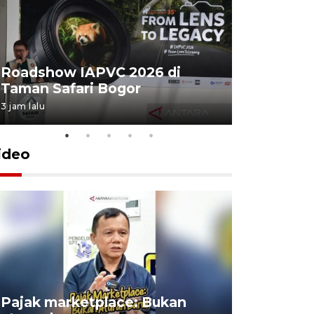
Roadshow IAPVC 2026 di
Internati
Taman Safari Bogor
2026 di 
3 jam lalu
28 Juli 2026 2
ideo
Lomba kic
Pajak marketplace: Bukan
punah? in