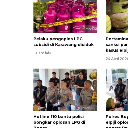
Pelaku pengoplos LPG
Pertamina
subsidi di Karawang diciduk
sanksi pan
kasus elpi
18 jam lalu
24 April 202
Hotline 110 bantu polisi
Polres Bo
bongkar oplosan LPG di
elpiji opl