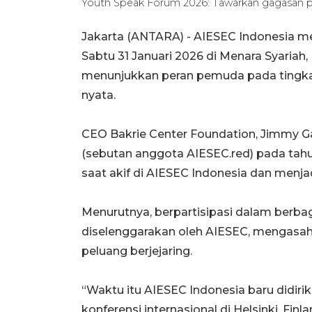
Youth Speak Forum 2026: Tawarkan gagasan 
Jakarta (ANTARA) -
AIESEC Indonesia m
Sabtu 31 Januari 2026 di Menara Syariah,
menunjukkan peran pemuda pada tingkat
nyata.
CEO Bakrie Center Foundation, Jimmy G
(sebutan anggota AIESEC.red) pada tah
saat akif di AIESEC Indonesia dan menja
Menurutnya, berpartisipasi dalam berbag
diselenggarakan oleh AIESEC, menga
peluang berjejaring.
“Waktu itu AIESEC Indonesia baru didir
konferensi internasional di Helsinki, Fin