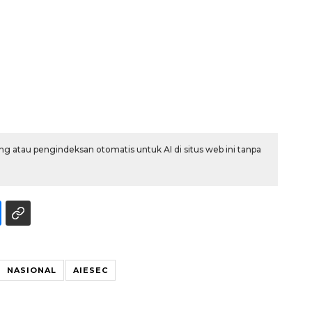
g atau pengindeksan otomatis untuk AI di situs web ini tanpa
Belanja turis asing beri angin
segar bagi ekonomi
2026-08-05 09:00:00
NASIONAL
AIESEC