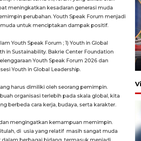
dapat meningkatkan kesadaran generasi muda
pemimpin perubahan. Youth Speak Forum menjadi
 pemuda untuk menciptakan dampak positif.
Komisi V DPR tinjau
lam Youth Speak Forum ; 1) Youth in Global
perlintasan sebidang di
th in Sustainability. Bakrie Center Foundation
Stasiun Bogor
nyelenggaraan Youth Speak Forum 2026 dan
12 Juni 2026 18:49
esi Youth in Global Leadership.
V
ang harus dimiliki oleh seorang pemimpin.
uah organisasi terlebih pada skala global, kita
 berbeda cara kerja, budaya, serta karakter.
isi dan mengingatkan kemampuan memimpin.
tulah, di usia yang relatif masih sangat muda
dalam berbagai bidang, termasuk menjadi