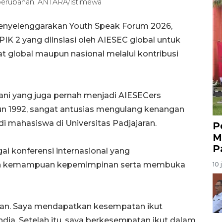
perubahan. ANTARA/istimewa
enyelenggarakan Youth Speak Forum 2026,
 PIK 2 yang diinsiasi oleh AIESEC global untuk
 global maupun nasional melalui kontribusi
ani yang juga pernah menjadi AIESECers
un 1992, sangat antusias mengulang kenangan
di mahasiswa di Universitas Padjajaran.
P
M
P
ai konferensi internasional yang
sah kemampuan kepemimpinan serta membuka
10 
ikan. Saya mendapatkan kesempatan ikut
landia. Setelah itu, saya berkesempatan ikut dalam