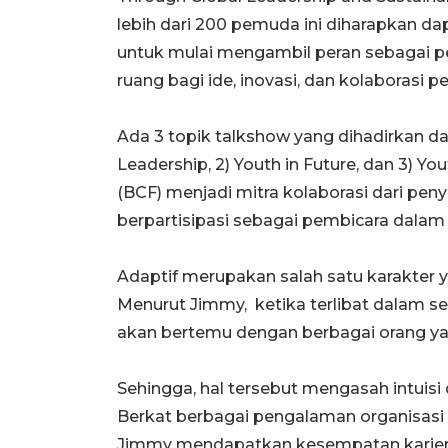
lebih dari 200 pemuda ini diharapkan 
untuk mulai mengambil peran sebagai 
ruang bagi ide, inovasi, dan kolaborasi
Ada 3 topik talkshow yang dihadirkan da
Leadership, 2) Youth in Future, dan 3) You
(BCF) menjadi mitra kolaborasi dari pe
berpartisipasi sebagai pembicara dalam s
Adaptif merupakan salah satu karakter y
Menurut Jimmy, ketika terlibat dalam seb
akan bertemu dengan berbagai orang yang
Sehingga, hal tersebut mengasah intu
Berkat berbagai pengalaman organisasi i
Jimmy mendapatkan kesempatan karier 