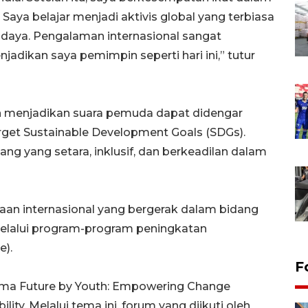
 Saya belajar menjadi aktivis global yang terbiasa
aya. Pengalaman internasional sangat
ikan saya pemimpin seperti hari ini,” tutur
in menjadikan suara pemuda dapat didengar
et Sustainable Development Goals (SDGs).
g yang setara, inklusif, dan berkeadilan dalam
an internasional yang bergerak dalam bidang
alui program-program peningkatan
e).
F
ma Future by Youth: Empowering Change
ity. Melalui tema ini, forum yang diikuti oleh