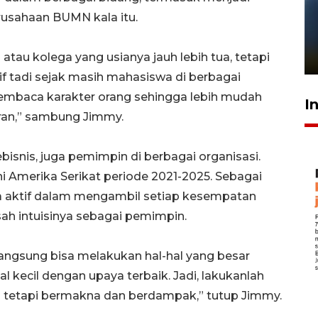
rusahaan BUMN kala itu.
Pelanggan Filaha Farm setia
sampai 8 tahan?
1 Juni 2026 05:47
au kolega yang usianya jauh lebih tua, tetapi
 tadi sejak masih mahasiswa di berbagai
 membaca karakter orang sehingga lebih mudah
I
ran,” sambung Jimmy.
ebisnis, juga pemimpin di berbagai organisasi.
Amerika Serikat periode 2021-2025. Sebagai
a aktif dalam mengambil setiap kesempatan
h intuisinya sebagai pemimpin.
 langsung bisa melakukan hal-hal yang besar
al kecil dengan upaya terbaik. Jadi, lakukanlah
na tetapi bermakna dan berdampak,” tutup Jimmy.