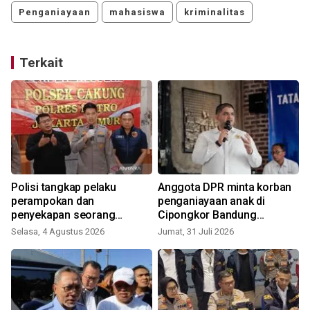
Penganiayaan
mahasiswa
kriminalitas
Terkait
Polisi tangkap pelaku
Anggota DPR minta korban
perampokan dan
penganiayaan anak di
penyekapan seorang
Cipongkor Bandung
perempuan lansia di Cakung
dilindungi
Selasa, 4 Agustus 2026
Jumat, 31 Juli 2026
M