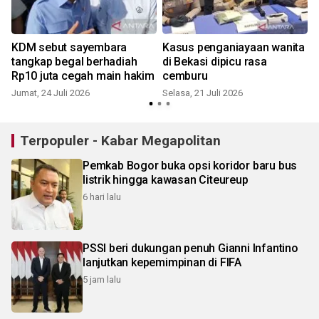
KDM sebut sayembara
Kasus penganiayaan wanita
tangkap begal berhadiah
di Bekasi dipicu rasa
Rp10 juta cegah main hakim
cemburu
Jumat, 24 Juli 2026
Selasa, 21 Juli 2026
K
Terpopuler - Kabar Megapolitan
Pemkab Bogor buka opsi koridor baru bus
listrik hingga kawasan Citeureup
6 hari lalu
PSSI beri dukungan penuh Gianni Infantino
lanjutkan kepemimpinan di FIFA
5 jam lalu