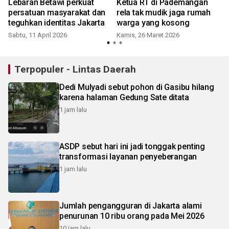
Lebaran Betawi perkuat
Ketua RT di Pademangan
persatuan masyarakat dan
rela tak mudik jaga rumah
S
teguhkan identitas Jakarta
warga yang kosong
Sabtu, 11 April 2026
Kamis, 26 Maret 2026
Terpopuler - Lintas Daerah
Dedi Mulyadi sebut pohon di Gasibu hilang
karena halaman Gedung Sate ditata
1 jam lalu
ASDP sebut hari ini jadi tonggak penting
transformasi layanan penyeberangan
1 jam lalu
Jumlah pengangguran di Jakarta alami
penurunan 10 ribu orang pada Mei 2026
10 jam lalu