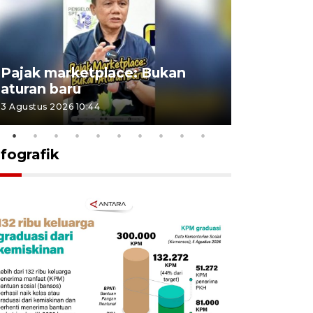
Lomba kic
Pajak marketplace: Bukan
punah? in
aturan baru
Indonesi
3 Agustus 2026 10:44
27 Juli 2026 1
nfografik