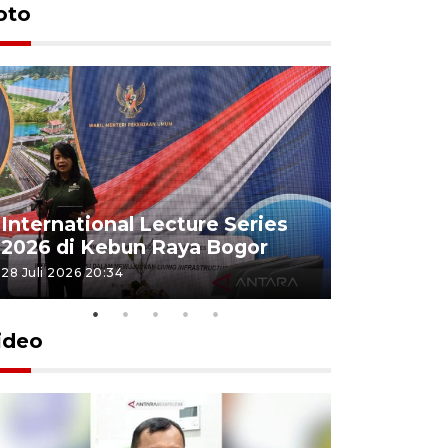
oto
Jamkrind
International Lecture Series
jutaan pe
2026 di Kebun Raya Bogor
Indonesi
28 Juli 2026 20:34
16 Juli 2026 15
ideo