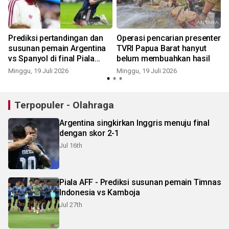
Prediksi pertandingan dan
Operasi pencarian presenter
i
susunan pemain Argentina
TVRI Papua Barat hanyut
vs Spanyol di final Piala
belum membuahkan hasil
Dunia 2026
Minggu, 19 Juli 2026
Minggu, 19 Juli 2026
J
Terpopuler - Olahraga
Argentina singkirkan Inggris menuju final
dengan skor 2-1
Jul 16th
Piala AFF - Prediksi susunan pemain Timnas
Indonesia vs Kamboja
Jul 27th