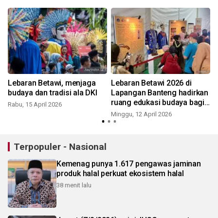
Lebaran Betawi, menjaga
Lebaran Betawi 2026 di
budaya dan tradisi ala DKI
Lapangan Banteng hadirkan
ruang edukasi budaya bagi
Rabu, 15 April 2026
S
pengunjung
Minggu, 12 April 2026
Terpopuler - Nasional
Kemenag punya 1.617 pengawas jaminan
produk halal perkuat ekosistem halal
38 menit lalu