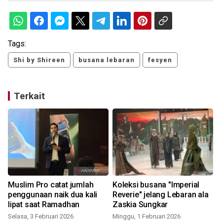
Tags:
Shi by Shireen
busana lebaran
fesyen
Terkait
-
Muslim Pro catat jumlah
Koleksi busana "Imperial
penggunaan naik dua kali
Reverie" jelang Lebaran ala
lipat saat Ramadhan
Zaskia Sungkar
Selasa, 3 Februari 2026
Minggu, 1 Februari 2026