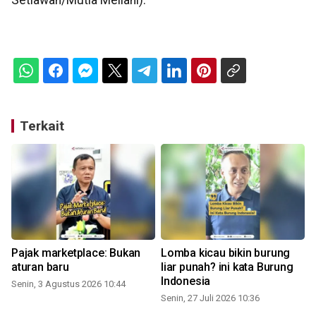
Setiawan/Mutia Mellani).
Terkait
Pajak marketplace: Bukan
Lomba kicau bikin burung
aturan baru
liar punah? ini kata Burung
Indonesia
Senin, 3 Agustus 2026 10:44
Senin, 27 Juli 2026 10:36
S