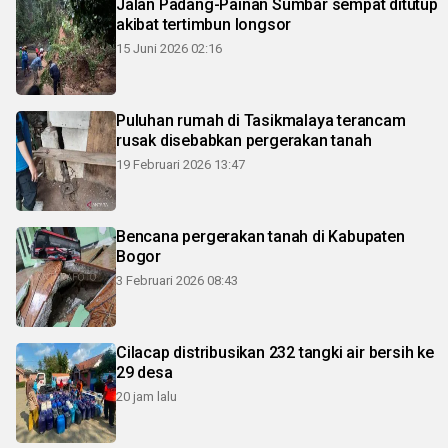
Jalan Padang-Painan Sumbar sempat ditutup
akibat tertimbun longsor
15 Juni 2026 02:16
Puluhan rumah di Tasikmalaya terancam
rusak disebabkan pergerakan tanah
19 Februari 2026 13:47
Bencana pergerakan tanah di Kabupaten
Bogor
3 Februari 2026 08:43
Cilacap distribusikan 232 tangki air bersih ke
29 desa
20 jam lalu