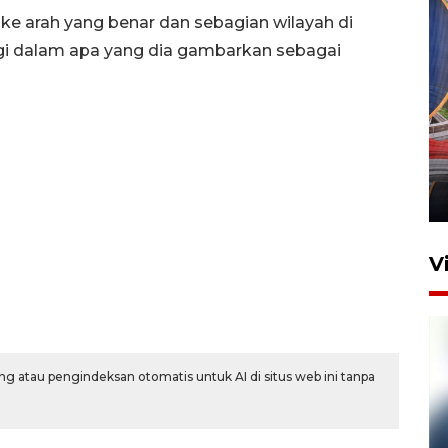
e arah yang benar dan sebagian wilayah di
lagi dalam apa yang dia gambarkan sebagai
Komisi V DPR tinjau
perlintasan sebidang di
Stasiun Bogor
12 Juni 2026 18:49
V
g atau pengindeksan otomatis untuk AI di situs web ini tanpa