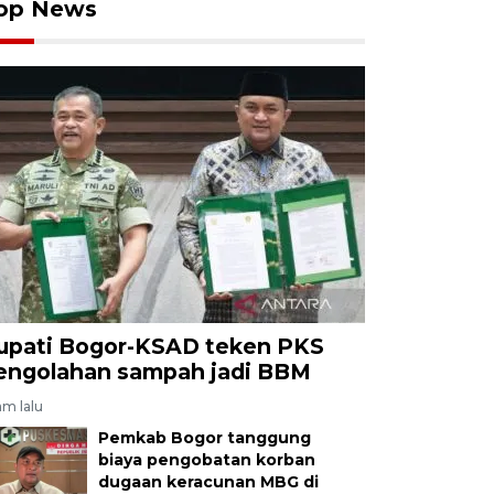
op News
upati Bogor-KSAD teken PKS
engolahan sampah jadi BBM
am lalu
Pemkab Bogor tanggung
biaya pengobatan korban
dugaan keracunan MBG di