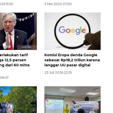
026 15:55
3 Mei 2022 07:50
erlakukan tarif
Komisi Eropa denda Google
ga 12,5 persen
sebesar Rp18,2 triliun karena
ng dari 60 mitra
langgar UU pasar digital
23 Juli 2026 22:10
 08:47
Ekonomi triwulan II-2026
tumbuh 5,29 persen
2026-08-06 18:45:00