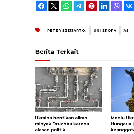
PETER SZIJJARTO.
UNI EROPA
AS
Berita Terkait
Ukraina hentikan aliran
Menlu Ukr
minyak Druzhba karena
Hungaria 
alasan politik
keanggota