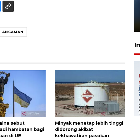
Pelanggan Filaha Farm setia
sampai 8 tahan?
1 Juni 2026 05:47
ANCAMAN
I
aina sebut
Minyak menetap lebih tinggi
jadi hambatan bagi
didorong akibat
an di UE
kekhawatiran pasokan