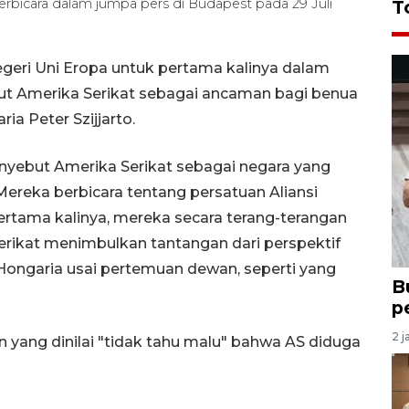
berbicara dalam jumpa pers di Budapest pada 29 Juli
T
geri Uni Eropa untuk pertama kalinya dalam
 Amerika Serikat sebagai ancaman bagi benua
ia Peter Szijjarto.
enyebut Amerika Serikat sebagai negara yang
reka berbicara tentang persatuan Aliansi
 pertama kalinya, mereka secara terang-terangan
ikat menimbulkan tantangan dari perspektif
 Hongaria usai pertemuan dewan, seperti yang
B
p
2 j
 yang dinilai "tidak tahu malu" bahwa AS diduga