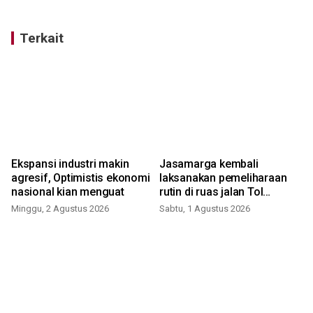
Terkait
Ekspansi industri makin
Jasamarga kembali
agresif, Optimistis ekonomi
laksanakan pemeliharaan
nasional kian menguat
rutin di ruas jalan Tol
Jakarta-Cikampek
Minggu, 2 Agustus 2026
Sabtu, 1 Agustus 2026
J