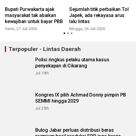
Bupati Purwakarta ajak
Sejumlah titik perbaikan Tol
masyarakat tak abaikan
Japek, ada rekayasa arus
kewajiban untuk bayar PBB
lalu lintas
Senin, 27 Juli 2026
Minggu, 26 Juli 2026
R
Terpopuler - Lintas Daerah
Polisi ringkus pelaku utama kasus
penyekapan di Cikarang
Jul 19th
Kongres IX pilih Achmad Donny pimpin PB
SEMMI hingga 2029
Jul 25th
Bulog Jabar perluas distribusi beras