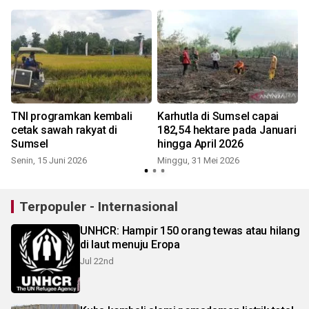
TNI programkan kembali
Karhutla di Sumsel capai
cetak sawah rakyat di
182,54 hektare pada Januari
Sumsel
hingga April 2026
Senin, 15 Juni 2026
Minggu, 31 Mei 2026
J
Terpopuler - Internasional
UNHCR: Hampir 150 orang tewas atau hilang
di laut menuju Eropa
Jul 22nd