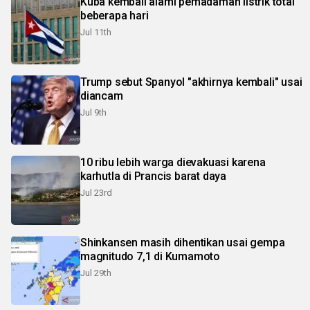
Kuba kembali alami pemadaman listrik total
beberapa hari
Jul 11th
Trump sebut Spanyol "akhirnya kembali" usai
diancam
Jul 9th
10 ribu lebih warga dievakuasi karena
karhutla di Prancis barat daya
Jul 23rd
Shinkansen masih dihentikan usai gempa
magnitudo 7,1 di Kumamoto
Jul 29th