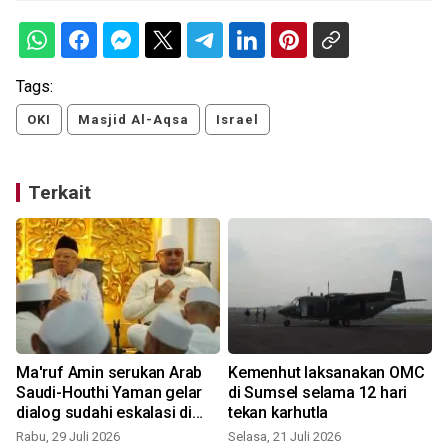
Tags:
OKI
Masjid Al-Aqsa
Israel
Terkait
Ma'ruf Amin serukan Arab
Kemenhut laksanakan OMC
d
Saudi-Houthi Yaman gelar
di Sumsel selama 12 hari
dialog sudahi eskalasi di
tekan karhutla
kawasan
Rabu, 29 Juli 2026
Selasa, 21 Juli 2026