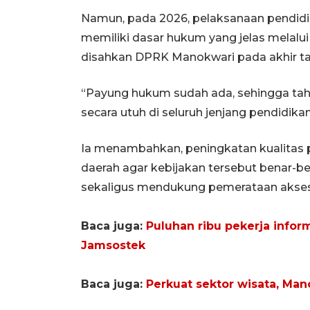
Namun, pada 2026, pelaksanaan pendidika
memiliki dasar hukum yang jelas melalu
disahkan DPRK Manokwari pada akhir ta
“Payung hukum sudah ada, sehingga tahu
secara utuh di seluruh jenjang pendidika
Ia menambahkan, peningkatan kualitas p
daerah agar kebijakan tersebut benar-b
sekaligus mendukung pemerataan akses
Baca juga:
Puluhan ribu pekerja infor
Jamsostek
Baca juga:
Perkuat sektor wisata, Man