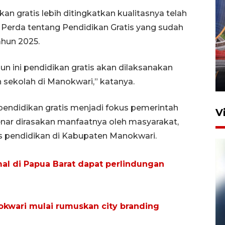
n gratis lebih ditingkatkan kualitasnya telah
i Perda tentang Pendidikan Gratis yang sudah
Komisi V DPR tinjau
hun 2025.
perlintasan sebidang di
Stasiun Bogor
n ini pendidikan gratis akan dilaksanakan
12 Juni 2026 18:49
n sekolah di Manokwari,” katanya.
endidikan gratis menjadi fokus pemerintah
V
enar dirasakan manfaatnya oleh masyarakat,
 pendidikan di Kabupaten Manokwari.
mal di Papua Barat dapat perlindungan
okwari mulai rumuskan city branding
Pelanggan Filaha Farm setia