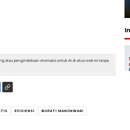
sampai 8 tahan?
1 Juni 2026 05:47
I
g atau pengindeksan otomatis untuk AI di situs web ini tanpa
ATIS
EFISIENSI
BUPATI MANOKWARI