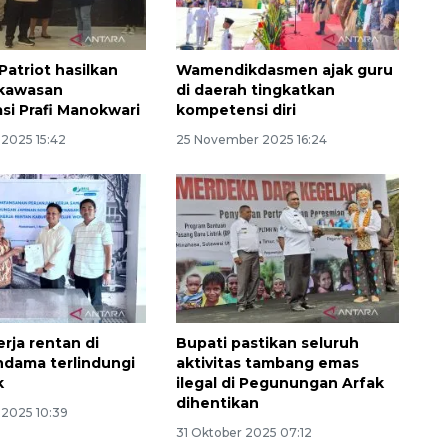
Patriot hasilkan
Wamendikdasmen ajak guru
t kawasan
di daerah tingkatkan
asi Prafi Manokwari
kompetensi diri
2025 15:42
25 November 2025 16:24
rja rentan di
Bupati pastikan seluruh
dama terlindungi
aktivitas tambang emas
k
ilegal di Pegunungan Arfak
dihentikan
2025 10:39
31 Oktober 2025 07:12