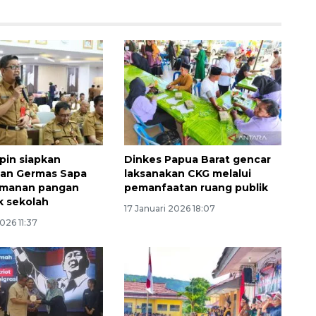
pin siapkan
Dinkes Papua Barat gencar
aan Germas Sapa
laksanakan CKG melalui
amanan pangan
pemanfaatan ruang publik
Ekonomi triwulan II-2026
k sekolah
tumbuh 5,29 persen
17 Januari 2026 18:07
026 11:37
2026-08-06 18:45:00