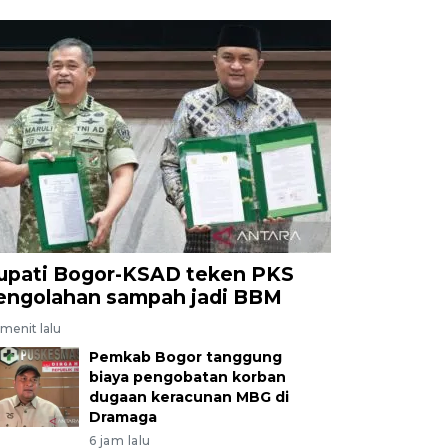
upati Bogor-KSAD teken PKS
engolahan sampah jadi BBM
menit lalu
Pemkab Bogor tanggung
biaya pengobatan korban
dugaan keracunan MBG di
Dramaga
6 jam lalu