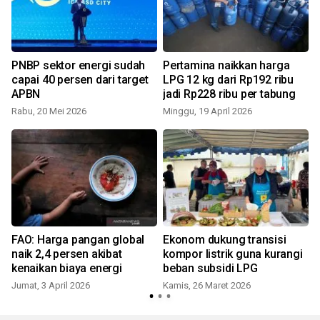
k
PNBP sektor energi sudah
Pertamina naikkan harga
capai 40 persen dari target
LPG 12 kg dari Rp192 ribu
APBN
jadi Rp228 ribu per tabung
Rabu, 20 Mei 2026
Minggu, 19 April 2026
S
FAO: Harga pangan global
Ekonom dukung transisi
naik 2,4 persen akibat
kompor listrik guna kurangi
kenaikan biaya energi
beban subsidi LPG
Jumat, 3 April 2026
Kamis, 26 Maret 2026
S