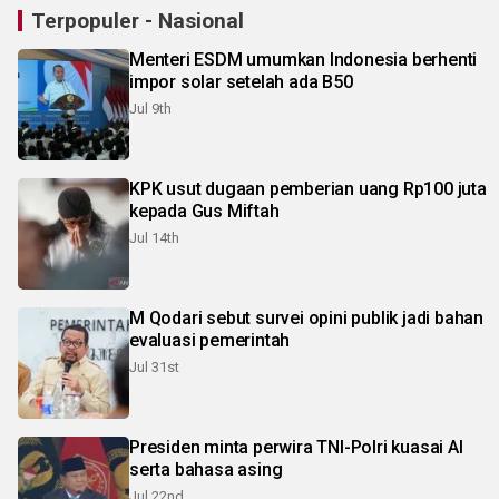
Terpopuler - Nasional
Menteri ESDM umumkan Indonesia berhenti
impor solar setelah ada B50
Jul 9th
KPK usut dugaan pemberian uang Rp100 juta
kepada Gus Miftah
Jul 14th
M Qodari sebut survei opini publik jadi bahan
evaluasi pemerintah
Jul 31st
Presiden minta perwira TNI-Polri kuasai AI
serta bahasa asing
Jul 22nd