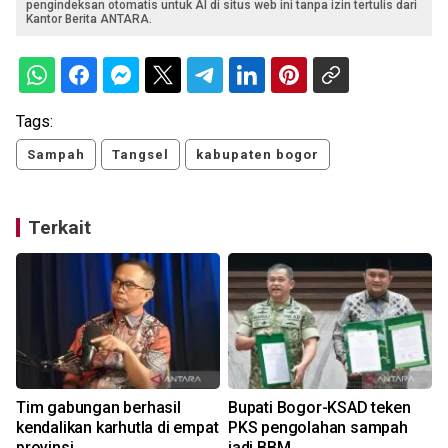
pengindeksan otomatis untuk AI di situs web ini tanpa izin tertulis dari
Kantor Berita ANTARA.
Tags:
Sampah
Tangsel
kabupaten bogor
Terkait
Tim gabungan berhasil
Bupati Bogor-KSAD teken
-
kendalikan karhutla di empat
PKS pengolahan sampah
k
provinsi
jadi BBM