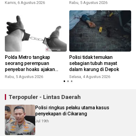
Kamis, 6 Agustus 2026
Rabu, 5 Agustus 2026
Polda Metro tangkap
Polisi tidak temukan
seorang perempuan
sebagian tubuh mayat
penyebar hoaks ajakan
dalam karung di Depok
demonstrasi jelang HUT RI
Rabu, 5 Agustus 2026
Selasa, 4 Agustus 2026
S
Terpopuler - Lintas Daerah
Polisi ringkus pelaku utama kasus
penyekapan di Cikarang
Jul 19th