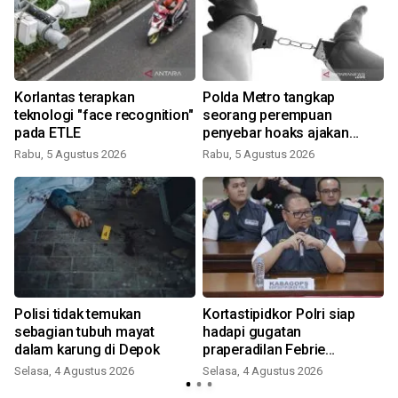
Korlantas terapkan
Polda Metro tangkap
teknologi "face recognition"
seorang perempuan
pada ETLE
penyebar hoaks ajakan
demonstrasi jelang HUT RI
Rabu, 5 Agustus 2026
Rabu, 5 Agustus 2026
Polisi tidak temukan
Kortastipidkor Polri siap
sebagian tubuh mayat
hadapi gugatan
dalam karung di Depok
praperadilan Febrie
Adriansyah
Selasa, 4 Agustus 2026
Selasa, 4 Agustus 2026
S