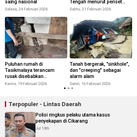
saing nasional
Tengah menurut periset
BRIN
Selasa, 24 Februari 2026
Sabtu, 21 Februari 2026
S
Puluhan rumah di
Tanah bergerak, "sinkhole",
Tasikmalaya terancam
dan "creeping" sebagai
rusak disebabkan
alarm alam
pergerakan tanah
Kamis, 19 Februari 2026
Senin, 16 Februari 2026
M
Terpopuler - Lintas Daerah
Polisi ringkus pelaku utama kasus
penyekapan di Cikarang
Jul 19th