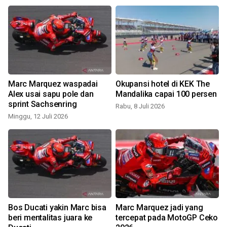
Marc Marquez waspadai
Okupansi hotel di KEK The
Alex usai sapu pole dan
Mandalika capai 100 persen
e
sprint Sachsenring
Rabu, 8 Juli 2026
Minggu, 12 Juli 2026
S
Bos Ducati yakin Marc bisa
Marc Marquez jadi yang
beri mentalitas juara ke
tercepat pada MotoGP Ceko