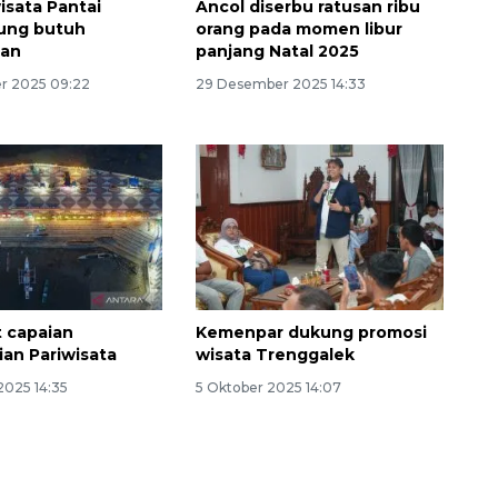
sata Pantai
Ancol diserbu ratusan ribu
ung butuh
orang pada momen libur
an
panjang Natal 2025
r 2025 09:22
29 Desember 2025 14:33
t capaian
Kemenpar dukung promosi
an Pariwisata
wisata Trenggalek
2025 14:35
5 Oktober 2025 14:07