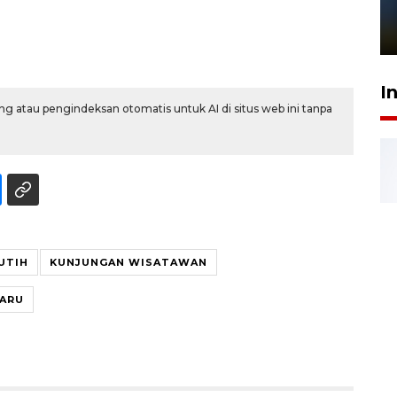
sampai 8 tahan?
1 Juni 2026 05:47
I
g atau pengindeksan otomatis untuk AI di situs web ini tanpa
UTIH
KUNJUNGAN WISATAWAN
TARU