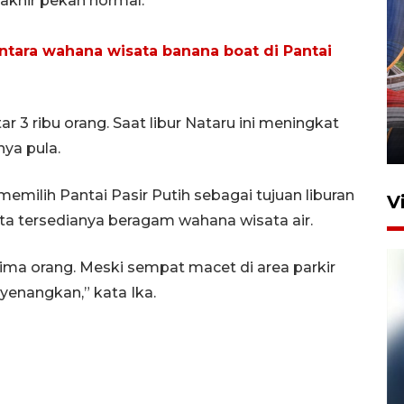
g akhir pekan normal.
tara wahana wisata banana boat di Pantai
Komisi V DPR tinjau
perlintasan sebidang di
Stasiun Bogor
r 3 ribu orang. Saat libur Nataru ini meningkat
12 Juni 2026 18:49
nya pula.
emilih Pantai Pasir Putih sebagai tujuan liburan
V
ta tersedianya beragam wahana wisata air.
lima orang. Meski sempat macet di area parkir
enangkan,” kata Ika.
Pelanggan Filaha Farm setia