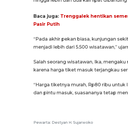
hingga lebih dari dua kali lipat dibandin
Baca juga:
Trenggalek hentikan semen
Pasir Putih
“Pada akhir pekan biasa, kunjungan sekita
menjadi lebih dari 5.500 wisatawan,” ujar
Salah seorang wisatawan, Ika, mengaku m
karena harga tiket masuk terjangkau ser
“Harga tiketnya murah, Rp80 ribu untuk 
dan pintu masuk, suasananya tetap meny
Pewarta: Destyan H. Sujarwoko