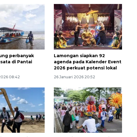
ung perbanyak
Lamongan siapkan 92
sata di Pantai
agenda pada Kalender Event
2026 perkuat potensi lokal
 2026 08:42
26 Januari 2026 20:52
160 ribu sambungan baru
jaringan gas 2026
2026-08-07 18:00:00