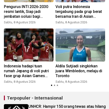
Pengurus INTI 2026-2030
Voli putra Indonesia
resmi lantik, Siap jadi
tergabung pada grup berat
l
jembatan solusi bagi
bersama Iran di Asian
persoalan bangsa
Games 2026
Sabtu, 8 Agustus 2026
Sabtu, 8 Agustus 2026
Indonesia hadapi tuan
Aldila Sutjiadi singkirkan
rumah Jepang di voli putri
juara Wimbledon, melaju di
fase grup Asian Games
Toronto
2026
Sabtu, 8 Agustus 2026
Sabtu, 8 Agustus 2026
Terpopuler - Internasional
UNHCR: Hampir 150 orang tewas atau hilang