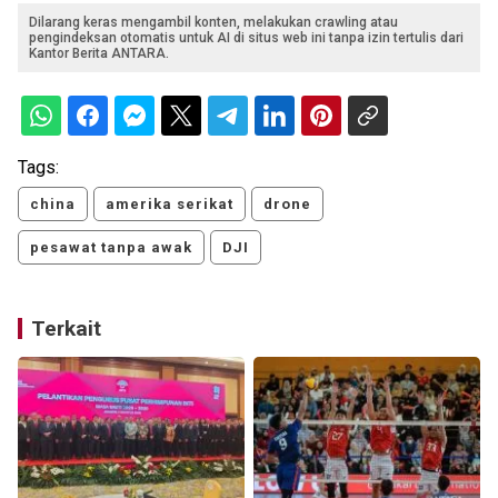
Dilarang keras mengambil konten, melakukan crawling atau
pengindeksan otomatis untuk AI di situs web ini tanpa izin tertulis dari
Kantor Berita ANTARA.
Tags:
china
amerika serikat
drone
pesawat tanpa awak
DJI
Terkait