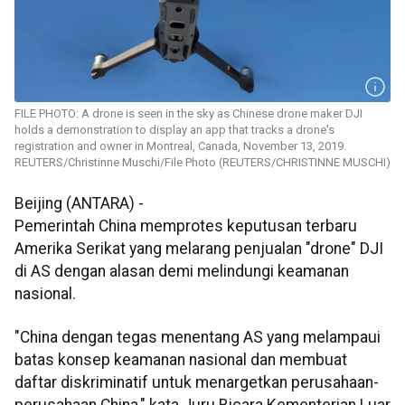
FILE PHOTO: A drone is seen in the sky as Chinese drone maker DJI
holds a demonstration to display an app that tracks a drone's
registration and owner in Montreal, Canada, November 13, 2019.
REUTERS/Christinne Muschi/File Photo (REUTERS/CHRISTINNE MUSCHI)
Beijing (ANTARA) -
Pemerintah China memprotes keputusan terbaru
Amerika Serikat yang melarang penjualan "drone" DJI
di AS dengan alasan demi melindungi keamanan
nasional.
"China dengan tegas menentang AS yang melampaui
batas konsep keamanan nasional dan membuat
daftar diskriminatif untuk menargetkan perusahaan-
perusahaan China," kata Juru Bicara Kementerian Luar