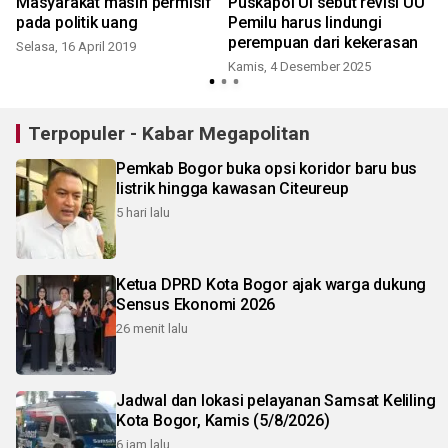
Masyarakat masih permisif
Puskapol UI sebut revisi UU
pada politik uang
Pemilu harus lindungi
perempuan dari kekerasan
Selasa, 16 April 2019
Kamis, 4 Desember 2025
K
Terpopuler - Kabar Megapolitan
Pemkab Bogor buka opsi koridor baru bus
listrik hingga kawasan Citeureup
5 hari lalu
Ketua DPRD Kota Bogor ajak warga dukung
Sensus Ekonomi 2026
26 menit lalu
Jadwal dan lokasi pelayanan Samsat Keliling
Kota Bogor, Kamis (5/8/2026)
6 jam lalu