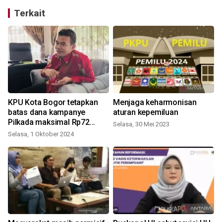
Terkait
KPU Kota Bogor tetapkan
Menjaga keharmonisan
a
batas dana kampanye
aturan kepemiluan
Pilkada maksimal Rp72
Selasa, 30 Mei 2023
miliar
Selasa, 1 Oktober 2024