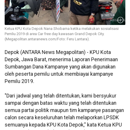
Ketua KPU Kota Depok Nana Shobarna ketika melakukan sosialisasi
Pemliu 2019 di area Car free day kawasan Grand Depok City.
(Megapolitan.antaranews.com/Foto: Feru Lantara).
Depok (ANTARA News Megapolitan) - KPU Kota
Depok, Jawa Barat, menerima Laporan Penerimaan
Sumbangan Dana Kampanye yang akan digunakan
oleh peserta pemilu untuk membiayai kampanye
Pemilu 2019.
"Dari jadwal yang telah ditentukan, kami bersyukur
sampai dengan batas waktu yang telah ditentukan
semua partai politik maupun tim kampanye pasangan
calon secara keseluruhan telah melaporkan LPSDK
semuanya kepada KPU Kota Depok," kata Ketua KPU