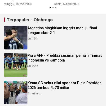
Minggu, 10 Mei 2026
Senin, 6 April 2026
R
Terpopuler - Olahraga
Argentina singkirkan Inggris menuju final
dengan skor 2-1
Jul 16th
Piala AFF - Prediksi susunan pemain Timnas
Indonesia vs Kamboja
Jul 27th
Ketua SC sebut nilai sponsor Piala Presiden
2026 tembus Rp70 miliar
6 hari lalu