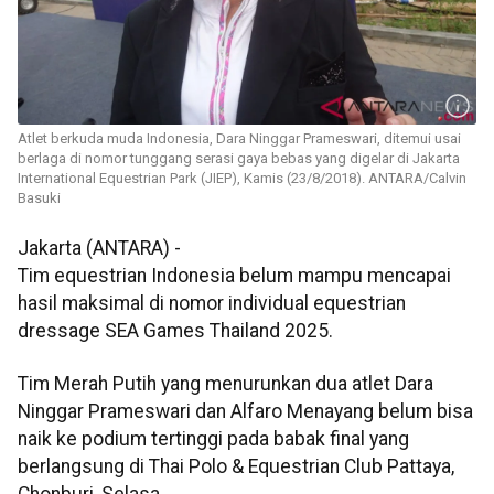
Atlet berkuda muda Indonesia, Dara Ninggar Prameswari, ditemui usai
berlaga di nomor tunggang serasi gaya bebas yang digelar di Jakarta
International Equestrian Park (JIEP), Kamis (23/8/2018). ANTARA/Calvin
Basuki
Jakarta (ANTARA) -
Tim equestrian Indonesia belum mampu mencapai
hasil maksimal di nomor individual equestrian
dressage SEA Games Thailand 2025.
Tim Merah Putih yang menurunkan dua atlet Dara
Ninggar Prameswari dan Alfaro Menayang belum bisa
naik ke podium tertinggi pada babak final yang
berlangsung di Thai Polo & Equestrian Club Pattaya,
Chonburi, Selasa.