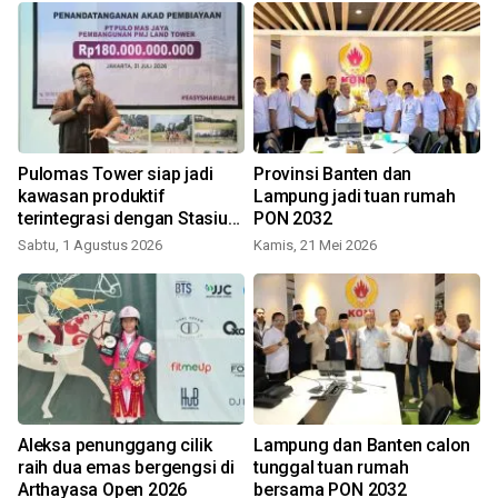
i
Pulomas Tower siap jadi
Provinsi Banten dan
kawasan produktif
Lampung jadi tuan rumah
terintegrasi dengan Stasiun
PON 2032
LRT
Sabtu, 1 Agustus 2026
Kamis, 21 Mei 2026
S
i
Aleksa penunggang cilik
Lampung dan Banten calon
A
raih dua emas bergengsi di
tunggal tuan rumah
Arthayasa Open 2026
bersama PON 2032