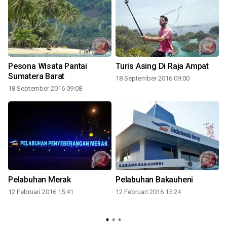
Pesona Wisata Pantai
Turis Asing Di Raja Ampat
Sumatera Barat
18 September 2016 09:00
18 September 2016 09:08
Pelabuhan Merak
Pelabuhan Bakauheni
k
12 Februari 2016 15:41
12 Februari 2016 15:24
3