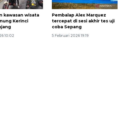
an kawasan wisata
Pembalap Alex Marquez
unung Kerinci
tercepat di sesi akhir tes uji
njang
coba Sepang
26 10:02
5 Februari 2026 19:19
Sinyal positif perekonomian