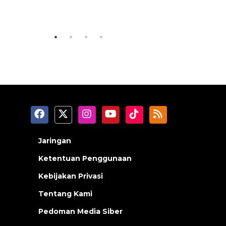
2026 sambangi Papua
laki
2026-08-06 13:15:00
2026-08-06 0
Jaringan
Ketentuan Penggunaan
Kebijakan Privasi
Tentang Kami
Pedoman Media Siber