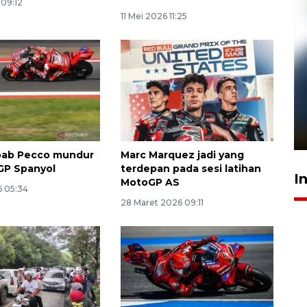
 09:12
11 Mei 2026 11:25
Pelanggan Filaha Farm setia
sampai 8 tahan?
1 Juni 2026 05:47
bab Pecco mundur
Marc Marquez jadi yang
GP Spanyol
terdepan pada sesi latihan
I
MotoGP AS
6 05:34
28 Maret 2026 09:11