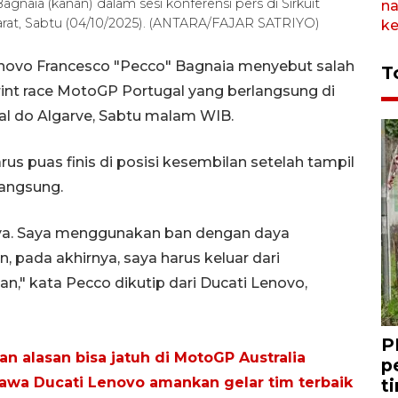
aia (kanan) dalam sesi konferensi pers di Sirkuit
rat, Sabtu (04/10/2025). (ANTARA/FAJAR SATRIYO)
novo Francesco "Pecco" Bagnaia menyebut salah
T
rint race MotoGP Portugal yang berlangsung di
al do Algarve, Sabtu malam WIB.
us puas finis di posisi kesembilan setelah tampil
langsung.
 saya. Saya menggunakan ban dengan daya
, pada akhirnya, saya harus keluar dari
n," kata Pecco dikutip dari Ducati Lenovo,
P
an alasan bisa jatuh di MotoGP Australia
p
wa Ducati Lenovo amankan gelar tim terbaik
t