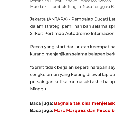
Pembalap Ducati Lenovo Francesco "Pecco" Bagn
Mandalika, Lombok Tengah, Nusa Tenggara Ba
Jakarta (ANTARA) - Pembalap Ducati Le
dalam strategi pemilihan ban selama sp
Sirkuit Portimao Autodromo Internacion
Pecco yang start dari urutan keempat har
kurang menjanjikan selama balapan ber
"Sprint tidak berjalan seperti harapan
cengkeraman yang kurang di awal lap dan
persaingan ketika memasuki akhir balapa
Minggu.
Baca juga:
Bagnaia tak bisa menjelask
Baca juga:
Marc Marquez dan Pecco ba