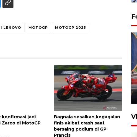
F
I LENOVO
MOTOGP
MOTOGP 2025
Komisi V DPR tinjau
perlintasan sebidang di
Stasiun Bogor
12 Juni 2026 18:49
V
 konfirmasi jadi
Bagnaia sesalkan kegagalan
 Zarco di MotoGP
finis akibat crash saat
bersaing podium di GP
Prancis