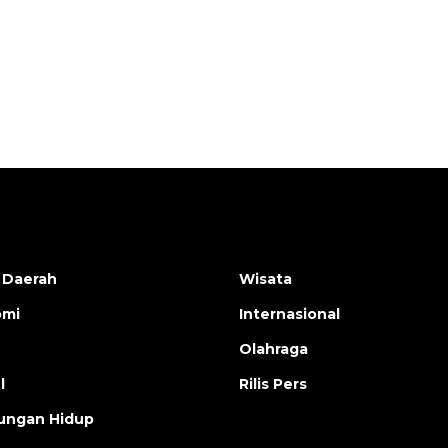
Indonesia
2026-08-05 15:00:00
 Daerah
Wisata
omi
Internasional
Olahraga
l
Rilis Pers
ungan Hidup