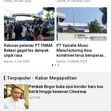
Senin, 29 Juni 2026
Jumat, 31 Oktober 2025
Ratusan pelamar PT YMMA
PT Yamaha Music
I
Bekasi gagal tes dampak
Manufacturing Asia
unjuk rasa
komitmen terus beroperasi
secara profesional
Kamis, 3 Juli 2025
Kamis, 13 Maret 2025
S
Terpopuler - Kabar Megapolitan
Pemkab Bogor buka opsi koridor baru bus
listrik hingga kawasan Citeureup
Jul 31st