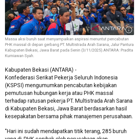
Massa aksi buruh saat menyampaikan aspirasi menuntut pencabutan
PHK massal di depan gerbang PT. Multistrada Arah Sarana, Jalur Pantura
Kabupaten Bekasi, Jawa Barat pada Senin (3/11/2025).ANTARA: Pradita
Kurniawan Syah.
Kabupaten Bekasi (ANTARA) -
Konfederasi Serikat Pekerja Seluruh Indonesia
(KSPSI) mengumumkan pencabutan kebijakan
pemutusan hubungan kerja atau PHK massal
terhadap ratusan pekerja PT. Multistrada Arah Sarana
di Kabupaten Bekasi, Jawa Barat berdasarkan hasil
kesepakatan bersama pihak manajemen perusahaan.
"Hari ini sudah mendapatkan titik terang, 285 buruh
yang di-PHK sepihak oleh perusahaan akan