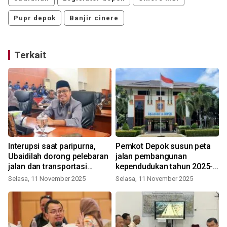
Pupr depok
Banjir cinere
Terkait
Interupsi saat paripurna,
Pemkot Depok susun peta
Ubaidilah dorong pelebaran
jalan pembangunan
jalan dan transportasi
kependudukan tahun 2025-
massal
-2029
Selasa, 11 November 2025
Selasa, 11 November 2025