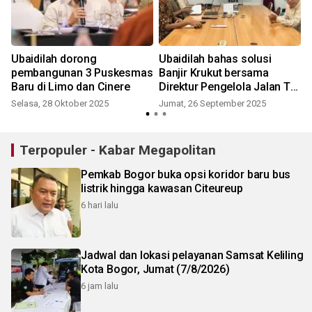
Ubaidilah dorong
Ubaidilah bahas solusi
pembangunan 3 Puskesmas
Banjir Krukut bersama
Baru di Limo dan Cinere
Direktur Pengelola Jalan Tol
Desari
Selasa, 28 Oktober 2025
Jumat, 26 September 2025
Terpopuler - Kabar Megapolitan
Pemkab Bogor buka opsi koridor baru bus
listrik hingga kawasan Citeureup
6 hari lalu
Jadwal dan lokasi pelayanan Samsat Keliling
Kota Bogor, Jumat (7/8/2026)
6 jam lalu