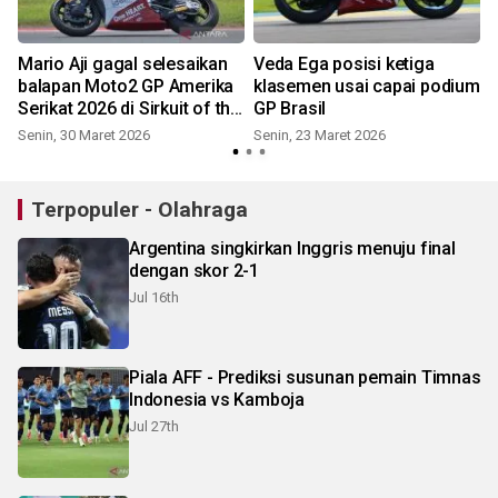
Mario Aji gagal selesaikan
Veda Ega posisi ketiga
balapan Moto2 GP Amerika
klasemen usai capai podium
Serikat 2026 di Sirkuit of the
GP Brasil
Americas
Senin, 30 Maret 2026
Senin, 23 Maret 2026
Terpopuler - Olahraga
Argentina singkirkan Inggris menuju final
dengan skor 2-1
Jul 16th
Piala AFF - Prediksi susunan pemain Timnas
Indonesia vs Kamboja
Jul 27th