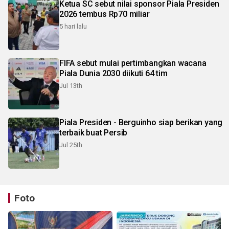
Ketua SC sebut nilai sponsor Piala Presiden
2026 tembus Rp70 miliar
5 hari lalu
FIFA sebut mulai pertimbangkan wacana
Piala Dunia 2030 diikuti 64 tim
Jul 13th
Piala Presiden - Berguinho siap berikan yang
terbaik buat Persib
Jul 25th
Foto