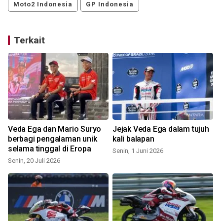
Moto2 Indonesia
GP Indonesia
Terkait
Veda Ega dan Mario Suryo
Jejak Veda Ega dalam tujuh
berbagi pengalaman unik
kali balapan
selama tinggal di Eropa
Senin, 1 Juni 2026
S
Senin, 20 Juli 2026