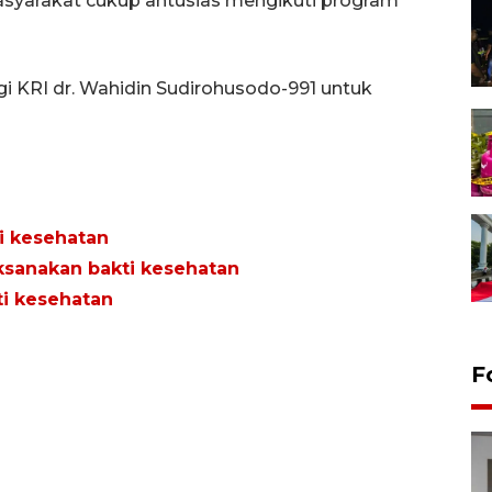
syarakat cukup antusias mengikuti program
i KRI dr. Wahidin Sudirohusodo-991 untuk
i kesehatan
ksanakan bakti kesehatan
i kesehatan
F