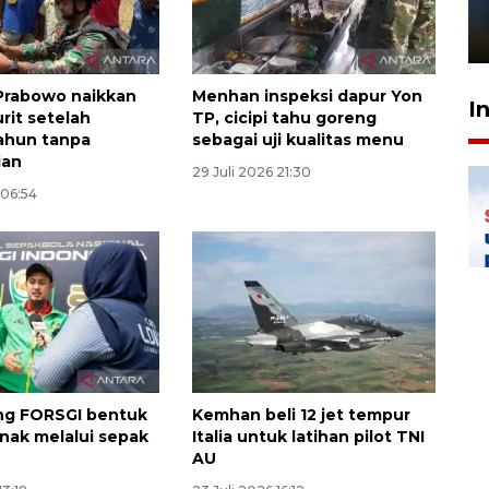
sampai 8 tahan?
1 Juni 2026 05:47
Prabowo naikkan
Menhan inspeksi dapur Yon
I
urit setelah
TP, cicipi tahu goreng
ahun tanpa
sebagai uji kualitas menu
ian
29 Juli 2026 21:30
 06:54
ng FORSGI bentuk
Kemhan beli 12 jet tempur
anak melalui sepak
Italia untuk latihan pilot TNI
AU