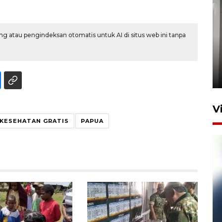
g atau pengindeksan otomatis untuk AI di situs web ini tanpa
Setu tercemar limbah pabrik
di Depok
22 Juni 2026 11:06
V
 KESEHATAN GRATIS
PAPUA
Pelanggan Filaha Farm setia