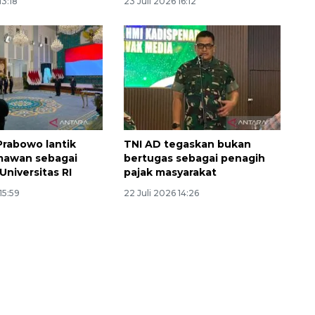
13:18
23 Juli 2026 16:12
Prabowo lantik
TNI AD tegaskan bukan
mawan sebagai
bertugas sebagai penagih
Universitas RI
pajak masyarakat
Memacu produksi sawit untuk
15:59
22 Juli 2026 14:26
penuhi kebutuhan
2026-08-09 12:00:00