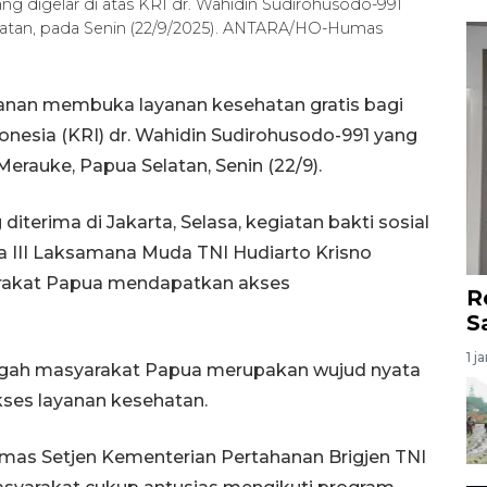
ng digelar di atas KRI dr. Wahidin Sudirohusodo-991
atan, pada Senin (22/9/2025). ANTARA/HO-Humas
anan membuka layanan kesehatan gratis bagi
onesia (KRI) dr. Wahidin Sudirohusodo-991 yang
auke, Papua Selatan, Senin (22/9).
terima di Jakarta, Selasa, kegiatan bakti sosial
III Laksamana Muda TNI Hudiarto Krisno
akat Papua mendapatkan akses
R
S
1 j
engah masyarakat Papua merupakan wujud nyata
es layanan kesehatan.
as Setjen Kementerian Pertahanan Brigjen TNI