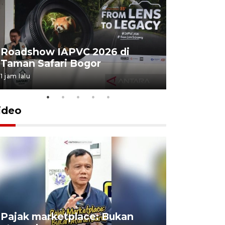
Roadshow IAPVC 2026 di
Internati
Taman Safari Bogor
2026 di 
1 jam lalu
28 Juli 2026 2
ideo
Lomba kic
Pajak marketplace: Bukan
punah? in