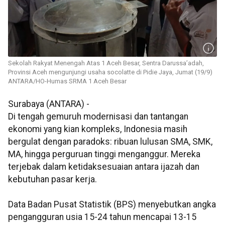
Sekolah Rakyat Menengah Atas 1 Aceh Besar, Sentra Darussa’adah,
Provinsi Aceh mengunjungi usaha socolatte di Pidie Jaya, Jumat (19/9)
ANTARA/HO-Humas SRMA 1 Aceh Besar
Surabaya (ANTARA) -
Di tengah gemuruh modernisasi dan tantangan
ekonomi yang kian kompleks, Indonesia masih
bergulat dengan paradoks: ribuan lulusan SMA, SMK,
MA, hingga perguruan tinggi menganggur. Mereka
terjebak dalam ketidaksesuaian antara ijazah dan
kebutuhan pasar kerja.
Data Badan Pusat Statistik (BPS) menyebutkan angka
pengangguran usia 15-24 tahun mencapai 13-15