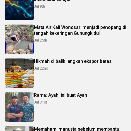
Jul 9th
Mata Air Kali Wonosari menjadi penopang di
tengah kekeringan Gunungkidul
Jul 25th
Hikmah di balik langkah ekspor beras
Jul 22nd
Rama: Ayah, ini buat Ayah
Jul 31st
Memahami manusia sebelum membantu