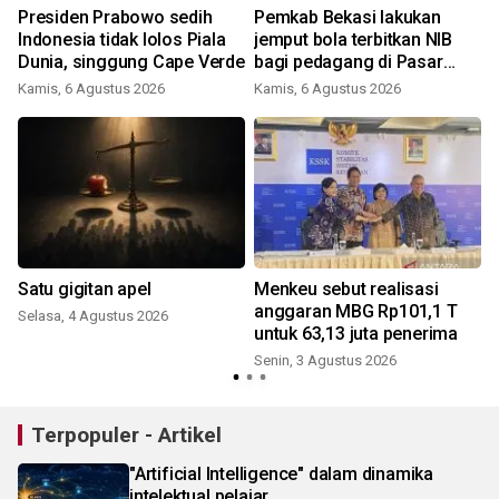
Presiden Prabowo sedih
Pemkab Bekasi lakukan
Indonesia tidak lolos Piala
jemput bola terbitkan NIB
Dunia, singgung Cape Verde
bagi pedagang di Pasar
Cikarang
Kamis, 6 Agustus 2026
Kamis, 6 Agustus 2026
Satu gigitan apel
Menkeu sebut realisasi
anggaran MBG Rp101,1 T
Selasa, 4 Agustus 2026
untuk 63,13 juta penerima
J
Senin, 3 Agustus 2026
Terpopuler - Artikel
"Artificial Intelligence" dalam dinamika
intelektual pelajar