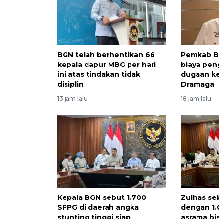
BGN telah berhentikan 66
Pemkab B
kepala dapur MBG per hari
biaya pen
ini atas tindakan tidak
dugaan k
disiplin
Dramaga
13 jam lalu
18 jam lalu
Kepala BGN sebut 1.700
Zulhas se
SPPG di daerah angka
dengan 1.
stunting tinggi siap
asrama bi