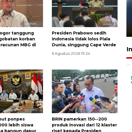
Pelanggan Filaha Farm setia
sampai 8 tahan?
1 Juni 2026 05:47
ogor tanggung
Presiden Prabowo sedih
gobatan korban
Indonesia tidak lolos Piala
eracunan MBG di
Dunia, singgung Cape Verde
I
6 Agustus 2026 19:24
but ponpes
BRIN pamerkan 150--200
000 lebih siswa
produk inovasi dari 12 klaster
sa bangun dapur
riset kepada Presiden