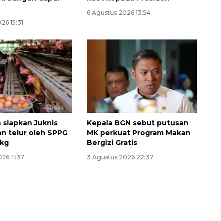
6 Agustus 2026 13:54
26 15:31
siapkan Juknis
Kepala BGN sebut putusan
n telur oleh SPPG
MK perkuat Program Makan
/kg
Bergizi Gratis
26 11:37
3 Agustus 2026 22:37
132 ribu keluarga graduasi dari
kemiskinan
2026-08-07 06:45:00