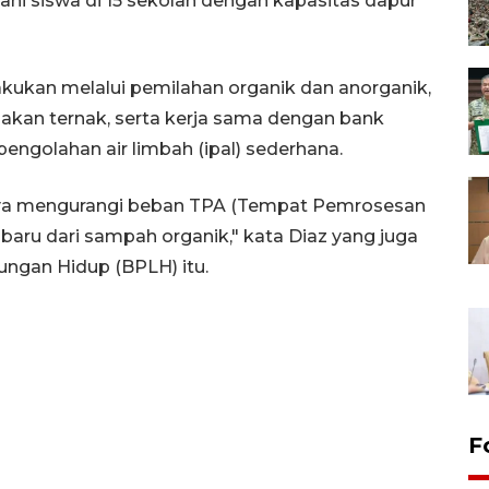
i siswa di 15 sekolah dengan kapasitas dapur
kukan melalui pemilahan organik dan anorganik,
kan ternak, serta kerja sama dengan bank
pengolahan air limbah (ipal) sederhana.
ya mengurangi beban TPA (Tempat Pemrosesan
 baru dari sampah organik," kata Diaz yang juga
ngan Hidup (BPLH) itu.
F