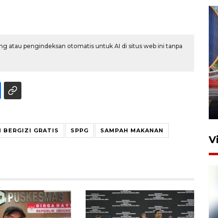
g atau pengindeksan otomatis untuk AI di situs web ini tanpa
Komisi V DPR tinjau
perlintasan sebidang di
Stasiun Bogor
12 Juni 2026 18:49
 BERGIZI GRATIS
SPPG
SAMPAH MAKANAN
V