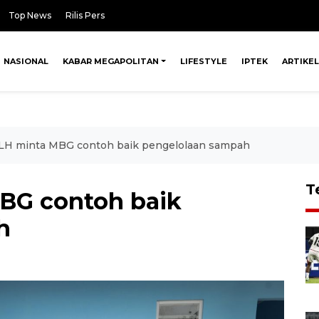
Top News
Rilis Pers
NASIONAL
KABAR MEGAPOLITAN
LIFESTYLE
IPTEK
ARTIKEL
H minta MBG contoh baik pengelolaan sampah
T
BG contoh baik
h