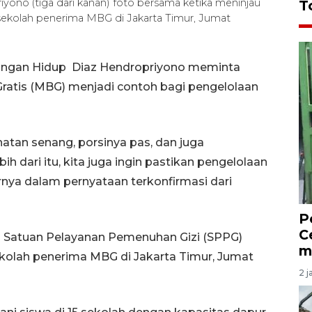
no (tiga dari kanan) foto bersama ketika meninjau
T
kolah penerima MBG di Jakarta Timur, Jumat
kungan Hidup Diaz Hendropriyono meminta
ratis (MBG) menjadi contoh bagi pengelolaan
atan senang, porsinya pas, dan juga
h dari itu, kita juga ingin pastikan pengelolaan
rnya dalam pernyataan terkonfirmasi dari
P
C
u Satuan Pelayanan Pemenuhan Gizi (SPPG)
m
olah penerima MBG di Jakarta Timur, Jumat
2 j