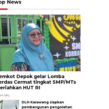
op News
emkot Depok gelar Lomba
erdas Cermat tingkat SMP/MTs
eriahkan HUT RI
am lalu
DLH Karawang siapkan
pembangunan pengolahan