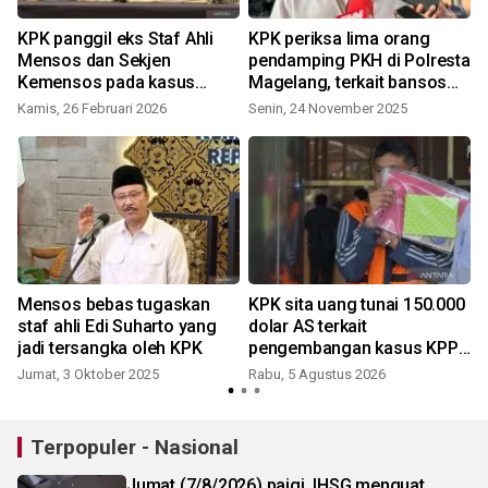
KPK panggil eks Staf Ahli
KPK periksa lima orang
Mensos dan Sekjen
pendamping PKH di Polresta
Kemensos pada kasus
Magelang, terkait bansos
bansos
beras
Kamis, 26 Februari 2026
Senin, 24 November 2025
Mensos bebas tugaskan
KPK sita uang tunai 150.000
staf ahli Edi Suharto yang
dolar AS terkait
jadi tersangka oleh KPK
pengembangan kasus KPP
Banjarmasin
Jumat, 3 Oktober 2025
Rabu, 5 Agustus 2026
Terpopuler - Nasional
Jumat (7/8/2026) paigi, IHSG menguat