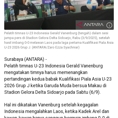
Pelatih timnas U-23 Indonesia Gerald Vanenburg (tengah) dalam sesi
jumpa pers di Stadion Gelora Delta Sidoarjo, Rabu (3/9/2025), setelah
hasil imbang 0-0 melawan Laos pada laga pertama Kualifikasi Piala Asia
U-23 2026 Grup J. (ANTARA/Zaro Ezza Syachniar)
Surabaya (ANTARA) -
Pelatih timnas U-23 Indonesia Gerald Vanenburg
mengatakan timnya harus memenangkan
pertandingan kedua babak Kualifikasi Piala Asia U-23
2026 Grup J ketika Garuda Muda bersua Makau di
Stadion Gelora Delta Sidoarjo pada Sabtu (6/9).
Hal ini dikatakan Vanenburg setelah kegagalan
Indonesia mengalahkan Laos, ketika Kadek Arel dan
kawan-kawan hanya sanggup bermain imbang 0-0 di